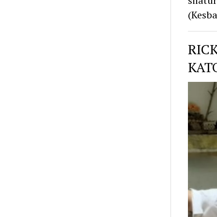
silatu
(Kesba
RIC
KAT