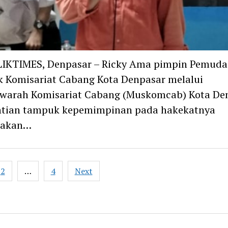
IKTIMES, Denpasar – Ricky Ama pimpin Pemuda
k Komisariat Cabang Kota Denpasar melalui
warah Komisariat Cabang (Muskomcab) Kota Den
ntian tampuk kepemimpinan pada hakekatnya
pakan…
2
…
4
Next
ation