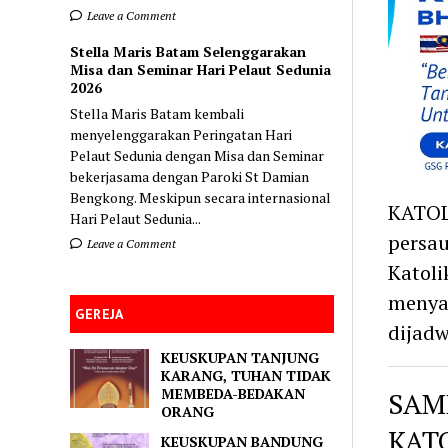
Leave a Comment
Stella Maris Batam Selenggarakan
Misa dan Seminar Hari Pelaut Sedunia
2026
Stella Maris Batam kembali
menyelenggarakan Peringatan Hari
Pelaut Sedunia dengan Misa dan Seminar
bekerjasama dengan Paroki St Damian
Bengkong. Meskipun secara internasional
KATOL
Hari Pelaut Sedunia...
persau
Leave a Comment
Katoli
menya
GEREJA
dijad
KEUSKUPAN TANJUNG
KARANG, TUHAN TIDAK
MEMBEDA-BEDAKAN
SAM
ORANG
KAT
KEUSKUPAN BANDUNG