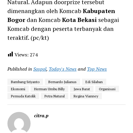
Natural. Adapun doorprize tersebut
dimenangkan oleh Komcab
Kabupaten
Bogor
dan Komcab
Kota Bekasi
sebagai
Komcab dengan peserta terbanyak dan
teraktif. (pc/kt)
Views:
274
Published in
Sospol
,
Today's News
and
Top News
Bambang Sriyanto
Bernardo Julianus
Edi Silaban
Ekonomi
Herman Umbu Billy
Jawa Barat
Organisasi
Pemuda Katolik
Petra Natural
Regina Vianney
citra.p