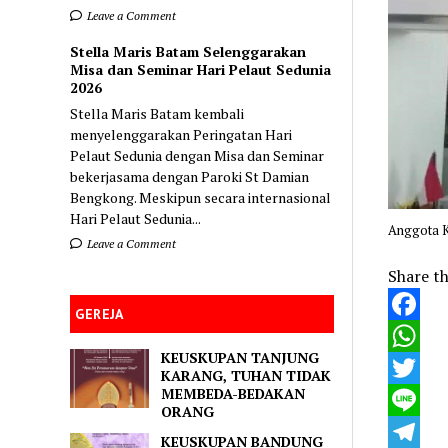
Leave a Comment
Stella Maris Batam Selenggarakan
Misa dan Seminar Hari Pelaut Sedunia
2026
Stella Maris Batam kembali
menyelenggarakan Peringatan Hari
Pelaut Sedunia dengan Misa dan Seminar
bekerjasama dengan Paroki St Damian
Bengkong. Meskipun secara internasional
Hari Pelaut Sedunia...
Anggota K
Leave a Comment
Share th
GEREJA
Faceboo
KEUSKUPAN TANJUNG
WhatsA
KARANG, TUHAN TIDAK
MEMBEDA-BEDAKAN
Twitter
ORANG
Line
KEUSKUPAN BANDUNG