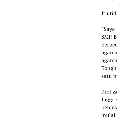
Itu ti
“Saya
SMP. B
berbed
agama
agama.
Konghu
satu b
Prof Z
Inggri
penjel
mulai 