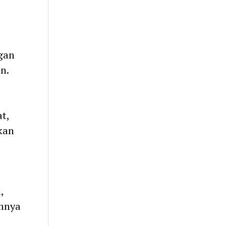
gan
n.
t,
kan
,
amnya