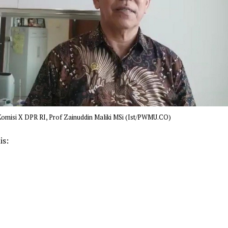
omisi X DPR RI, Prof Zainuddin Maliki MSi (Ist/PWMU.CO)
is:
k
pp