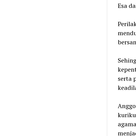
Esa da
Perila
mendu
bersam
Sehin
kepent
serta
keadil
Anggo
kuriku
agama 
menjad