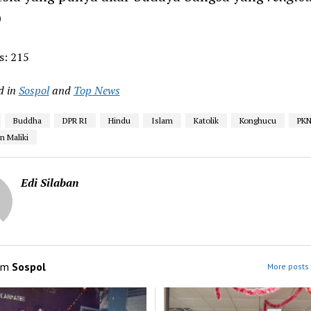
)
s:
215
d in
Sospol
and
Top News
Buddha
DPR RI
Hindu
Islam
Katolik
Konghucu
PK
n Maliki
Edi Silaban
om
Sospol
More posts 