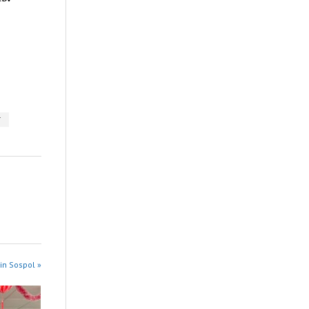
N
in Sospol »