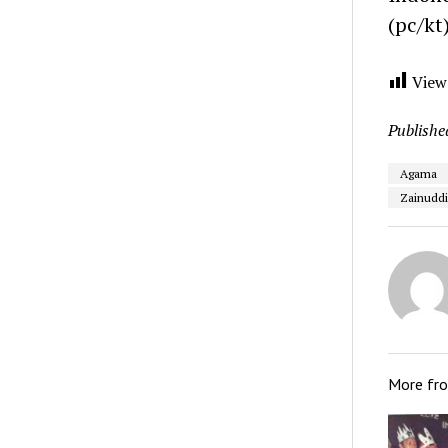
(pc/kt
View
Publishe
Agama
Zainuddi
More fr