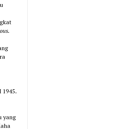
lu
ngkat
ious.
ang
ra
 1945.
u yang
Maha