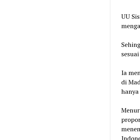
UU Sis
mengac
Sehing
sesuai
Ia men
di Mad
hanya 
Menur
propor
menemp
Indon