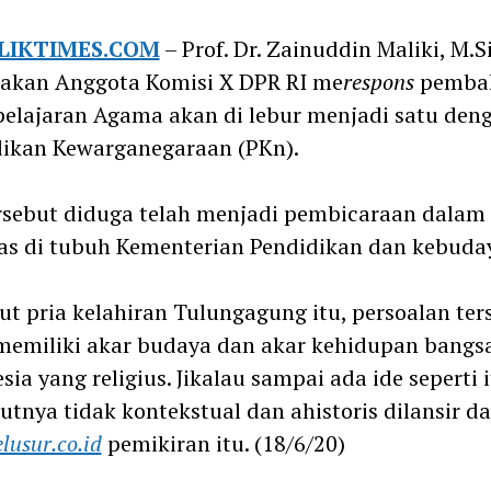
m
LIKTIMES.COM
– Prof. Dr. Zainuddin Maliki, M.S
akan Anggota Komisi X DPR RI me
respons
pemba
elajaran Agama akan di lebur menjadi satu den
dikan Kewarganegaraan (PKn).
rsebut diduga telah menjadi pembicaraan dalam
as di tubuh Kementerian Pendidikan dan kebuda
t pria kelahiran Tulungagung itu, persoalan ter
memiliki akar budaya dan akar kehidupan bangs
sia yang religius. Jikalau sampai ada ide seperti i
tnya tidak kontekstual dan ahistoris dilansir da
lusur.co.id
pemikiran itu. (18/6/20)