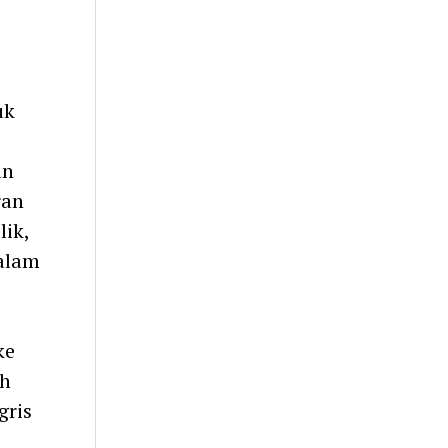
uk
an
ran
ik,
alam
ke
eh
gris