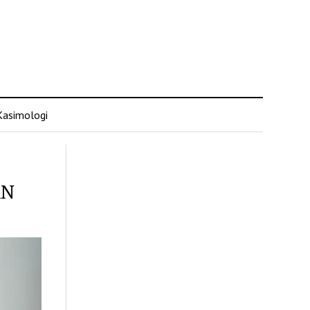
Kasimologi
KN