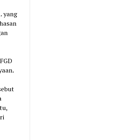
i. yang
hasan
gan
 FGD
yaan.
sebut
a
tu,
ri