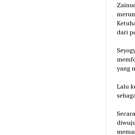
Zainu
merum
Ketuha
dari p
Seyogy
memfo
yang 
Lalu k
sebag
Secar
diwuju
meman