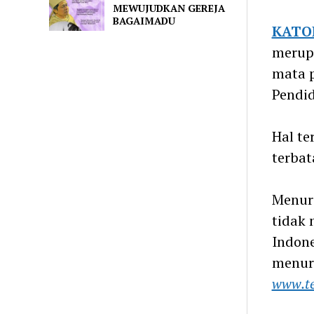
MEWUJUDKAN GEREJA
Telegra
BAGAIMADU
KATO
merup
mata p
Pendi
Hal te
terbat
Menuru
tidak 
Indone
menuru
www.te