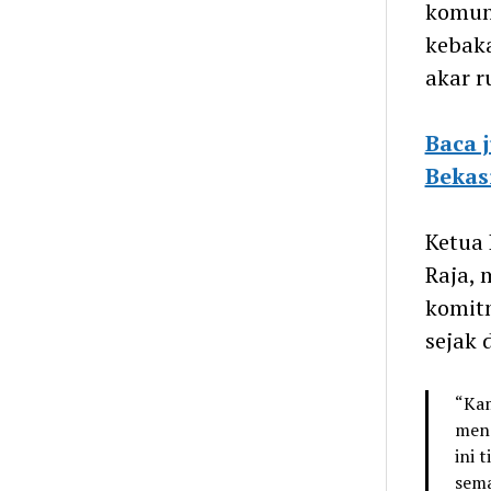
komuni
kebaka
akar 
Baca 
Bekas
Ketua 
Raja,
komit
sejak d
“Kam
meng
ini 
sema