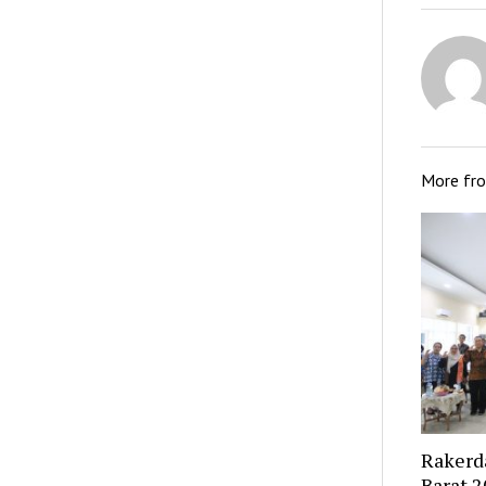
More fr
Rakerd
Barat 2