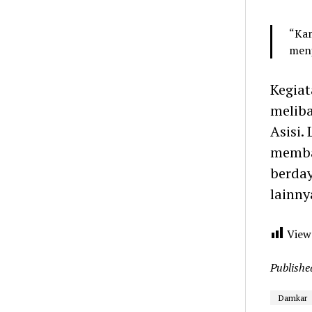
“Kam
menj
Kegiat
meliba
Asisi.
memban
berda
lainny
View
Publishe
Damkar