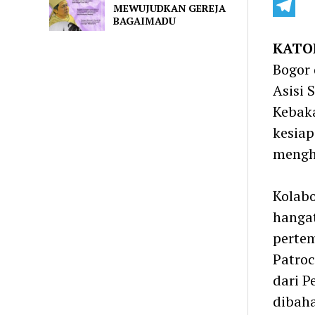
Line
MEWUJUDKAN GEREJA
BAGAIMADU
Telegra
KATOL
Bogor 
Asisi 
Kebak
kesiap
mengha
Kolabo
hangat
pertem
Patroc
dari P
dibaha