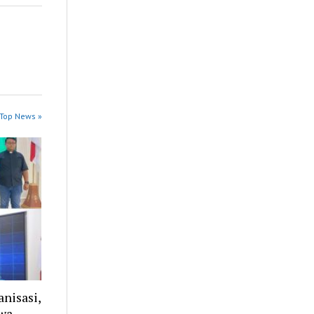
 Top News »
nisasi,
wa