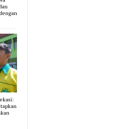
dan
 dengan
ekasi:
ntapkan
akan