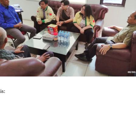
is:
k
pp