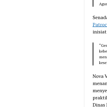
Agus
Senada
Patroc
inisiati
“Gen
kebe
menc
kese
Nova V
menam
menye
prakti
Dinas