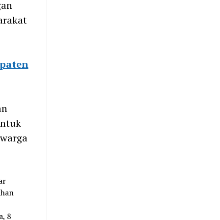
gan
arakat
upaten
an
entuk
 warga
ar
ihan
, 8