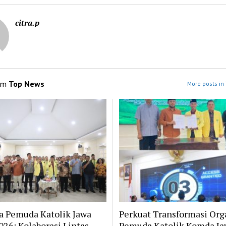
citra.p
om
Top News
More posts in
a Pemuda Katolik Jawa
Perkuat Transformasi Orga
026: Kolaborasi Lintas
Pemuda Katolik Komda Ja