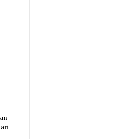
dan
ari