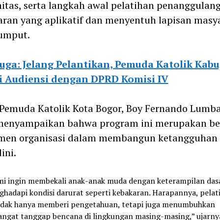
tas, serta langkah awal pelatihan penanggulan
ran yang aplikatif dan menyentuh lapisan masy
rumput.
juga: Jelang Pelantikan, Pemuda Katolik Kab
i Audiensi dengan DPRD Komisi IV
Pemuda Katolik Kota Bogor, Boy Fernando Lumb
 menyampaikan bahwa program ini merupakan b
men organisasi dalam membangun ketangguhan
ini.
i ingin membekali anak-anak muda dengan keterampilan das
hadapi kondisi darurat seperti kebakaran. Harapannya, pelat
tidak hanya memberi pengetahuan, tetapi juga menumbuhkan
ngat tanggap bencana di lingkungan masing-masing,” ujarnya