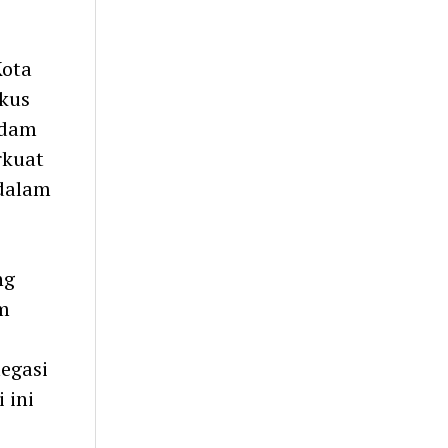
Kota
skus
adam
rkuat
 dalam
ng
m
legasi
 ini