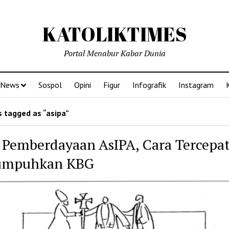
KATOLIKTIMES
Portal Menabur Kabar Dunia
News
Sospol
Opini
Figur
Infografik
Instagram
 tagged as “asipa”
 Pemberdayaan AsIPA, Cara Tercepa
umpuhkan KBG