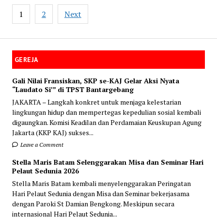
Posts
1
2
Next
navigation
GEREJA
Gali Nilai Fransiskan, SKP se-KAJ Gelar Aksi Nyata
“Laudato Si’” di TPST Bantargebang
JAKARTA – Langkah konkret untuk menjaga kelestarian
lingkungan hidup dan mempertegas kepedulian sosial kembali
digaungkan. Komisi Keadilan dan Perdamaian Keuskupan Agung
Jakarta (KKP KAJ) sukses...
Leave a Comment
Stella Maris Batam Selenggarakan Misa dan Seminar Hari
Pelaut Sedunia 2026
Stella Maris Batam kembali menyelenggarakan Peringatan
Hari Pelaut Sedunia dengan Misa dan Seminar bekerjasama
dengan Paroki St Damian Bengkong. Meskipun secara
internasional Hari Pelaut Sedunia...