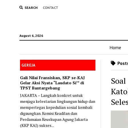
SEARCH
CONTACT
August 6, 2026
Home
Posts
GEREJA
Gali Nilai Fransiskan, SKP se-KAJ
Soal
Gelar Aksi Nyata “Laudato Si’” di
TPST Bantargebang
Kato
JAKARTA – Langkah konkret untuk
Sele
menjaga kelestarian lingkungan hidup dan
mempertegas kepedulian sosial kembali
digaungkan. Komisi Keadilan dan
Perdamaian Keuskupan Agung Jakarta
(KKP KAJ) sukses...