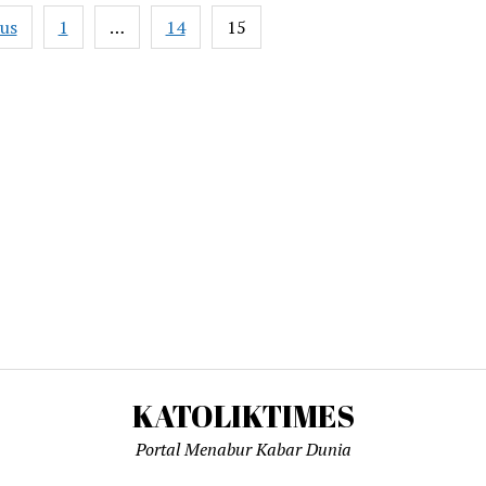
ous
1
…
14
15
ation
KATOLIKTIMES
Portal Menabur Kabar Dunia