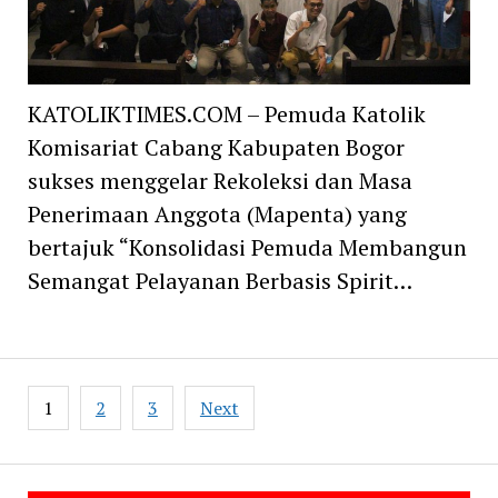
KATOLIKTIMES.COM – Pemuda Katolik
Komisariat Cabang Kabupaten Bogor
sukses menggelar Rekoleksi dan Masa
Penerimaan Anggota (Mapenta) yang
bertajuk “Konsolidasi Pemuda Membangun
Semangat Pelayanan Berbasis Spirit…
Posts
1
2
3
Next
navigation