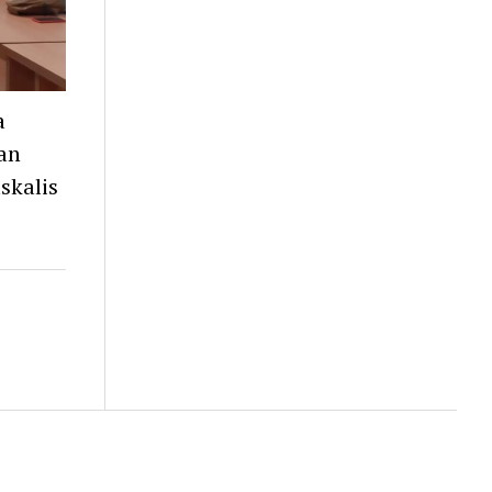
a
an
skalis