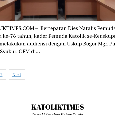
IKTIMES.COM – Bertepatan Dies Natalis Pemud
k ke-76 tahun, kader Pemuda Katolik se-Keuskup
melakukan audiensi dengan Uskup Bogor Mgr. Pa
 Syukur, OFM di…
2
Next
ation
KATOLIKTIMES
Portal Menabur Kabar Dunia