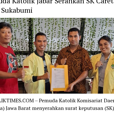
da Katolik Jabar Serahkan SK Caret
 Sukabumi
IKTIMES.COM – Pemuda Katolik Komisariat Dae
) Jawa Barat menyerahkan surat keputusan (SK