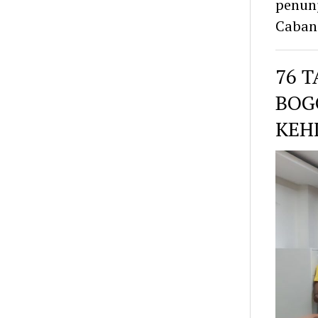
penunj
Caban
76 
BOG
KEH