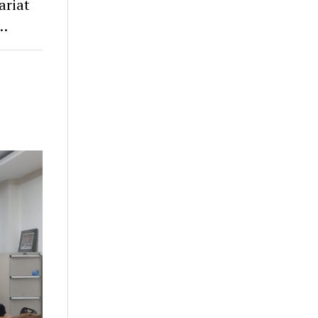
ariat
.…