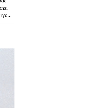
ode
ensi
aryo…