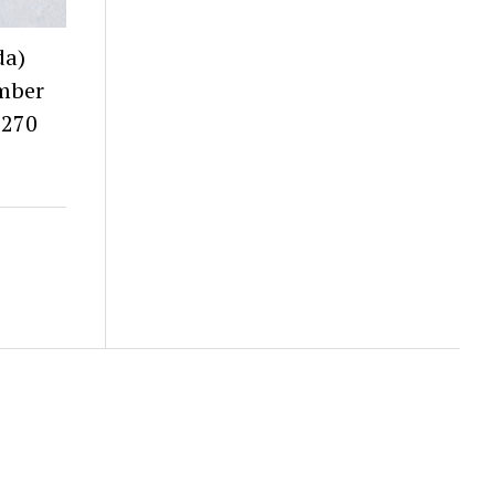
da)
mber
 270