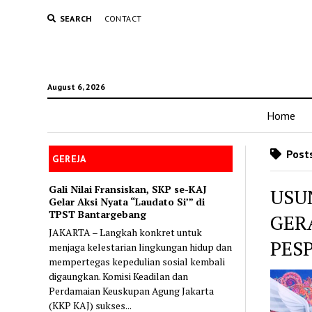
SEARCH
CONTACT
August 6, 2026
Home
Posts
GEREJA
Gali Nilai Fransiskan, SKP se-KAJ
USU
Gelar Aksi Nyata “Laudato Si’” di
TPST Bantargebang
GER
JAKARTA – Langkah konkret untuk
PES
menjaga kelestarian lingkungan hidup dan
mempertegas kepedulian sosial kembali
digaungkan. Komisi Keadilan dan
Perdamaian Keuskupan Agung Jakarta
(KKP KAJ) sukses...