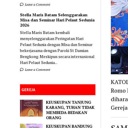
Leave a Comment
Stella Maris Batam Selenggarakan
Misa dan Seminar Hari Pelaut Sedunia
2026
Stella Maris Batam kembali
menyelenggarakan Peringatan Hari
Pelaut Sedunia dengan Misa dan Seminar
bekerjasama dengan Paroki St Damian
Bengkong. Meskipun secara internasional
Hari Pelaut Sedunia...
Leave a Comment
KATOL
Romo P
GEREJA
dihar
KEUSKUPAN TANJUNG
Gerej
KARANG, TUHAN TIDAK
MEMBEDA-BEDAKAN
ORANG
SAM
KEUSKUPAN BANDUNG