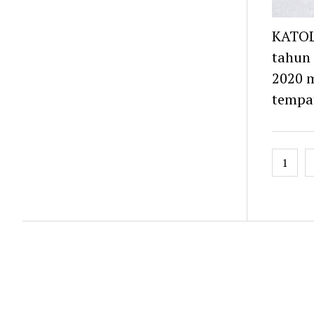
KATOL
tahun 
2020 m
tempa
Posts
1
navig