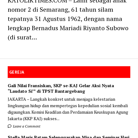
KATOLIKTIMES.COM – Lahir sebagai anak
nomor 2 di Semarang, 61 tahun silam
tepatnya 31 Agustus 1962, dengan nama
lengkap Bernadus Mariadi Riyanto Subowo
(di surat…
GEREJA
Gali Nilai Fransiskan, SKP se-KAJ Gelar Aksi Nyata
“Laudato Si’” di TPST Bantargebang
JAKARTA – Langkah konkret untuk menjaga kelestarian
lingkungan hidup dan mempertegas kepedulian sosial kembali
digaungkan. Komisi Keadilan dan Perdamaian Keuskupan Agung
Jakarta (KKP KAJ) sukses...
Leave a Comment
Stella Maris Batam Selenggarakan Misa dan Seminar Hari