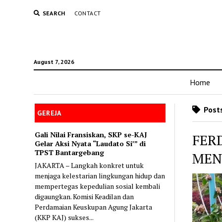
SEARCH
CONTACT
August 7, 2026
Home
Posts
GEREJA
Gali Nilai Fransiskan, SKP se-KAJ
FER
Gelar Aksi Nyata “Laudato Si’” di
TPST Bantargebang
MEN
JAKARTA – Langkah konkret untuk
menjaga kelestarian lingkungan hidup dan
mempertegas kepedulian sosial kembali
digaungkan. Komisi Keadilan dan
Perdamaian Keuskupan Agung Jakarta
(KKP KAJ) sukses...