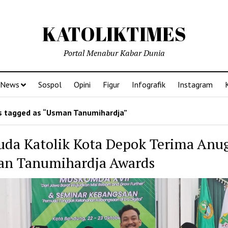
KATOLIKTIMES
Portal Menabur Kabar Dunia
News
Sospol
Opini
Figur
Infografik
Instagram
 tagged as “Usman Tanumihardja”
da Katolik Kota Depok Terima Anu
n Tanumihardja Awards