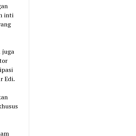
gan
 inti
yang
i juga
tor
ipasi
 Edi.
kan
khusus
alam