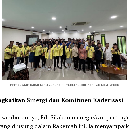
Pembukaan Rapat Kerja Cabang Pemuda Katolik Komcab Kota Depok
gkatkan Sinergi dan Komitmen Kaderisasi
 sambutannya, Edi Silaban menegaskan penting
ang diusung dalam Rakercab ini. Ia menyampai