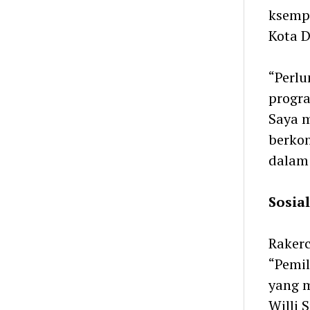
ksemp
Kota 
“Perlu
progra
Saya m
berkon
dalam
Sosia
Rakerc
“Pemil
yang 
Willi 