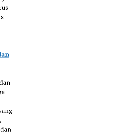
rus
is
dan
 dan
ga
yang
,
 dan