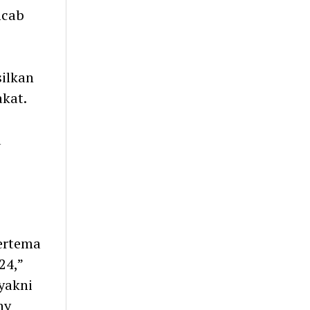
mcab
ilkan
kat.
a
bertema
24,”
yakni
ny