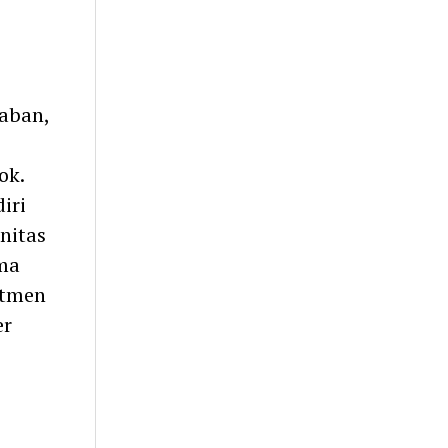
laban,
ok.
iri
nitas
ma
itmen
er