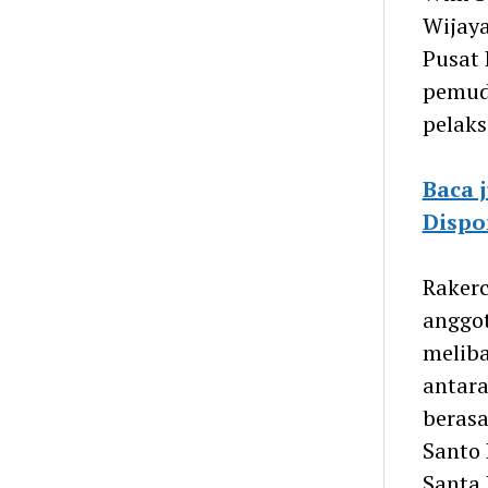
Wijaya
Pusat 
pemud
pelaks
Baca 
Dispo
Rakerc
anggot
meliba
antara
berasa
Santo 
Santa 