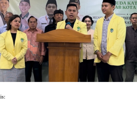
is:
k
pp