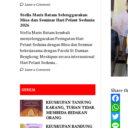
Leave a Comment
Stella Maris Batam Selenggarakan
Misa dan Seminar Hari Pelaut Sedunia
2026
Stella Maris Batam kembali
menyelenggarakan Peringatan Hari
Pelaut Sedunia dengan Misa dan Seminar
bekerjasama dengan Paroki St Damian
Bengkong. Meskipun secara internasional
Hari Pelaut Sedunia...
Leave a Comment
Share th
GEREJA
KEUSKUPAN TANJUNG
Faceboo
KARANG, TUHAN TIDAK
MEMBEDA-BEDAKAN
WhatsA
ORANG
Twitter
KEUSKUPAN BANDUNG