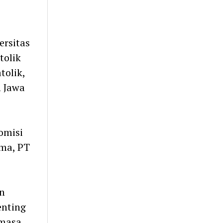
)
rsitas
tolik
olik,
h Jawa
omisi
ma, PT
n
enting
 masa