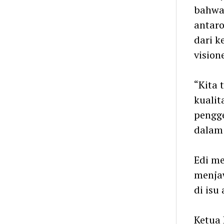
bahwa 
antaro
dari k
visione
“Kita 
kualit
pengge
dalam 
Edi me
menja
di isu
Ketua 