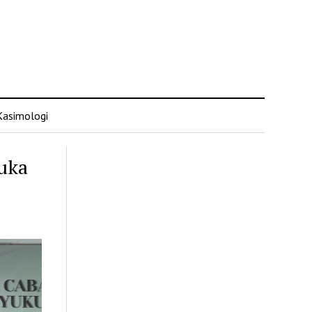
Kasimologi
uka