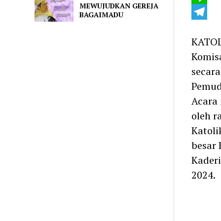
MEWUJUDKAN GEREJA
Line
BAGAIMADU
Telegra
KATOL
Komisa
secara
Pemuda
Acara 
oleh r
Katoli
besar 
Kaderi
2024.