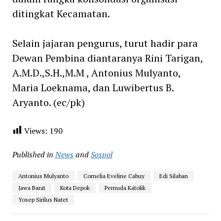
ditingkat Kecamatan.
Selain jajaran pengurus, turut hadir para
Dewan Pembina diantaranya Rini Tarigan,
A.M.D.,S.H.,M.M , Antonius Mulyanto,
Maria Loeknama, dan Luwibertus B.
Aryanto. (ec/pk)
Views:
190
Published in
News
and
Sospol
Antonius Mulyanto
Cornelia Eveline Cabuy
Edi Silaban
Jawa Barat
Kota Depok
Pemuda Katolik
Yosep Sirilus Natet