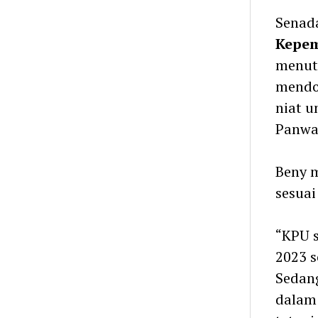
Senada
Kepem
menut
mendo
niat u
Panwa
Beny 
sesuai
“KPU s
2023 s
Sedang
dalam 