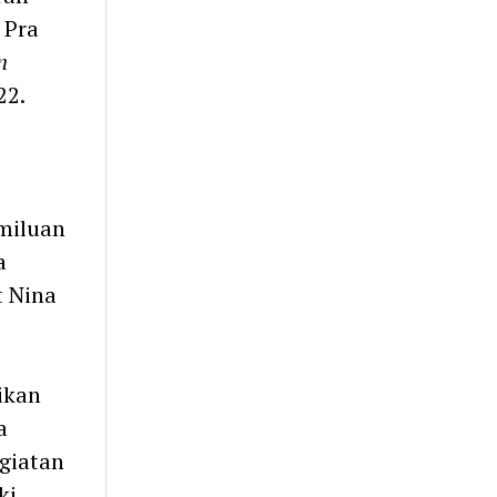
 Pra
n
22.
emiluan
a
t Nina
kan
a
egiatan
ki