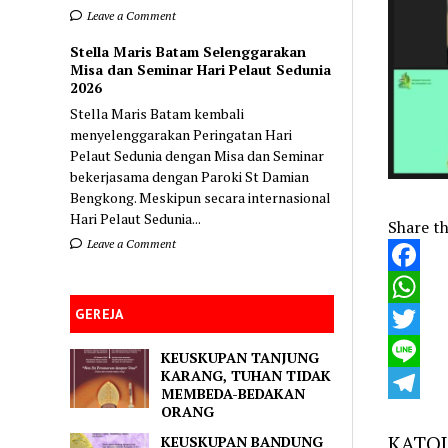
Leave a Comment
Stella Maris Batam Selenggarakan
Misa dan Seminar Hari Pelaut Sedunia
2026
Stella Maris Batam kembali
menyelenggarakan Peringatan Hari
Pelaut Sedunia dengan Misa dan Seminar
bekerjasama dengan Paroki St Damian
Bengkong. Meskipun secara internasional
Hari Pelaut Sedunia...
Share th
Leave a Comment
Faceboo
GEREJA
WhatsA
Twitter
KEUSKUPAN TANJUNG
KARANG, TUHAN TIDAK
Line
MEMBEDA-BEDAKAN
ORANG
Telegra
KATOL
KEUSKUPAN BANDUNG