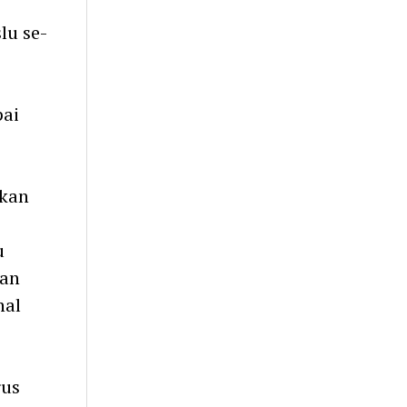
lu se-
pai
akan
u
kan
hal
rus