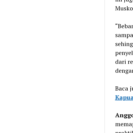
Muskom
“Beban
sampai
sehing
penyel
dari r
dengan
Baca j
Kapua
Anggo
memap
prakt