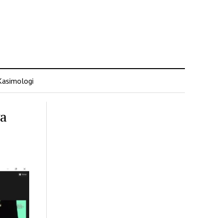
Kasimologi
a