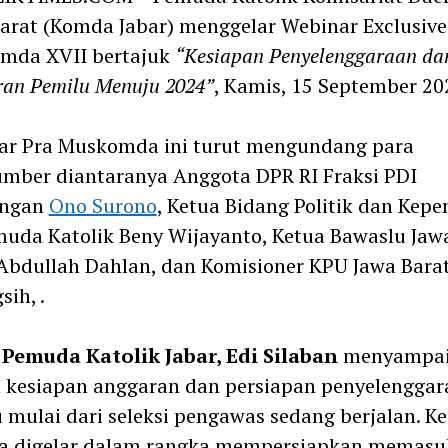
arat (Komda Jabar) menggelar Webinar Exclusive
mda XVII bertajuk
“Kesiapan Penyelenggaraan da
an Pemilu Menuju 2024”
, Kamis, 15 September 20
ar Pra Muskomda ini turut mengundang para
mber diantaranya Anggota DPR RI Fraksi PDI
angan
Ono Surono
, Ketua Bidang Politik dan Kep
uda Katolik Beny Wijayanto, Ketua Bawaslu Jaw
Abdullah Dahlan, dan Komisioner KPU Jawa Bara
sih, .
 Pemuda Katolik Jabar, Edi Silaban
menyampai
 kesiapan anggaran dan persiapan penyelenggar
 mulai dari seleksi pengawas sedang berjalan. K
ga digelar dalam rangka mempersiapkan memasu