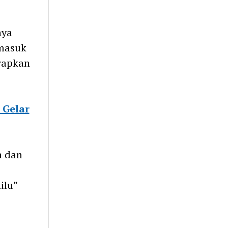
nya
rmasuk
rapkan
 Gelar
a dan
ilu”