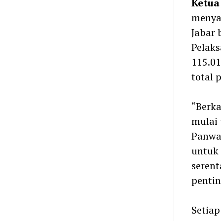
Ketua
menya
Jabar 
Pelak
115.01
total 
“Berk
mulai
Panwas
untuk 
serent
pentin
Setiap