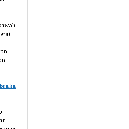
 bawah
erat
kan
an
ibraka
o
at
o juga