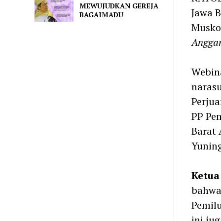
MEWUJUDKAN GEREJA
Jawa B
BAGAIMADU
Musko
Anggar
Webin
narasu
Perju
PP Pem
Barat 
Yuning
Ketua
bahwa
Pemilu
ini ju