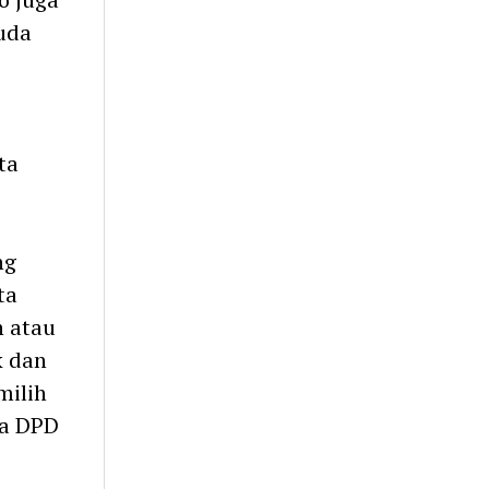
uda
ta
ng
ta
n atau
k dan
milih
ua DPD