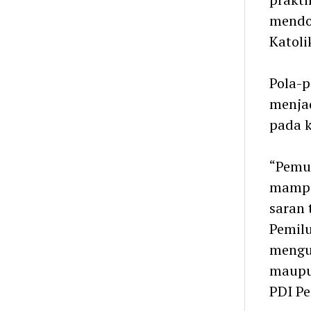
mendo
Katoli
Pola-p
menja
pada k
“Pemud
mampu
saran 
Pemilu
mengut
maupun
PDI Pe