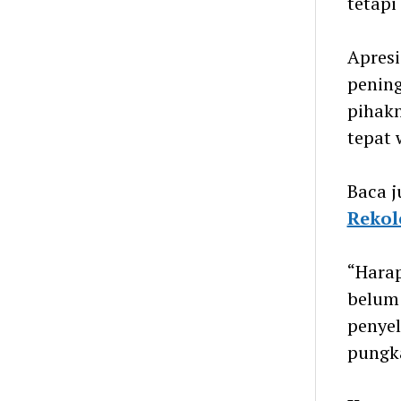
tetapi
Apresi
penin
pihak
tepat 
Baca j
Rekol
“Harap
belum 
penye
pungk