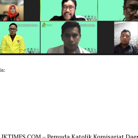
is:
k
pp
m
IKTIMES.COM – Pemuda Katolik Komisariat Dae