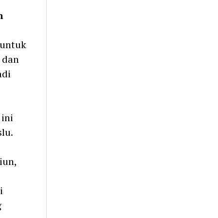
n
 untuk
 dan
adi
ini
lu.
iun,
i
g