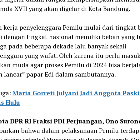
da XVII yang akan digelar di Kota Bandung.
 kerja penyelenggara Pemilu mulai dari tingkat
 dengan tingkat nasional memiliki beban yang b
ga pada beberapa dekade lalu banyak sekali
enggara yang wafat. Oleh karena itu perlu masu
ekan muda agar proses Pemilu di 2024 bisa berjal
 lancar” papar Edi dalam sambutannya.
uga:
Maria Gorreti Julyani Jadi Anggota Pask
s Hulu
ta DPR RI Fraksi PDI Perjuangan, Ono Suron
arkan bahwa dalam pelaksanaan Pemilu terdap
ik
money oriented
khususnya di daerah-daerah. On