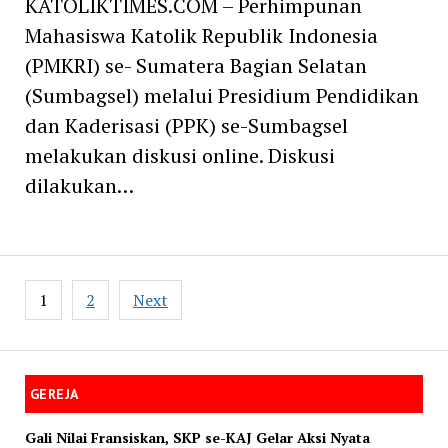
KATOLIKTIMES.COM – Perhimpunan
Mahasiswa Katolik Republik Indonesia
(PMKRI) se- Sumatera Bagian Selatan
(Sumbagsel) melalui Presidium Pendidikan
dan Kaderisasi (PPK) se-Sumbagsel
melakukan diskusi online. Diskusi
dilakukan…
Posts
1
2
Next
navigation
GEREJA
Gali Nilai Fransiskan, SKP se-KAJ Gelar Aksi Nyata