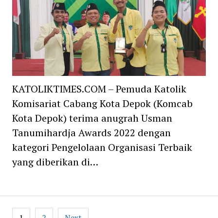
KATOLIKTIMES.COM – Pemuda Katolik
Komisariat Cabang Kota Depok (Komcab
Kota Depok) terima anugrah Usman
Tanumihardja Awards 2022 dengan
kategori Pengelolaan Organisasi Terbaik
yang diberikan di…
Posts
1
2
Next