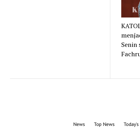
KATOL
menjad
Senin 
Fachru
News
Top News
Today’