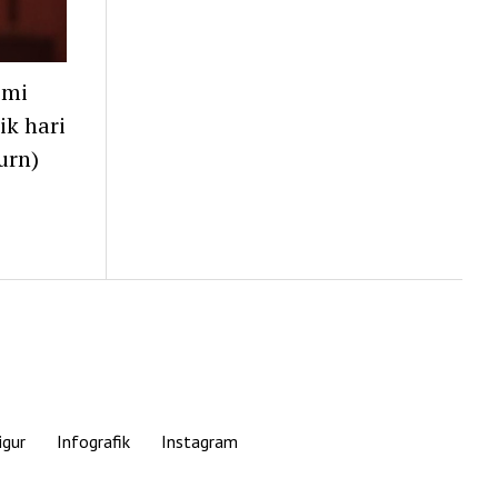
smi
ik hari
urn)
igur
Infografik
Instagram