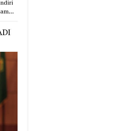
ndiri
alam…
ADI