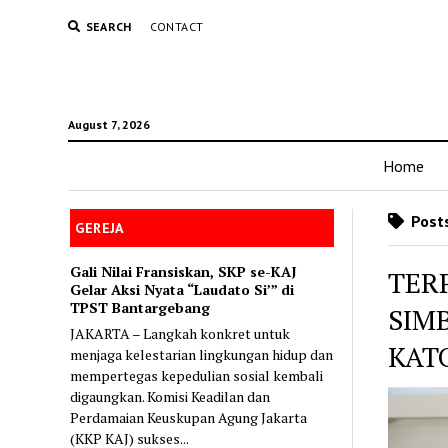
SEARCH
CONTACT
August 7, 2026
Home
Posts
GEREJA
Gali Nilai Fransiskan, SKP se-KAJ
TER
Gelar Aksi Nyata “Laudato Si’” di
TPST Bantargebang
SIM
JAKARTA – Langkah konkret untuk
KAT
menjaga kelestarian lingkungan hidup dan
mempertegas kepedulian sosial kembali
digaungkan. Komisi Keadilan dan
Perdamaian Keuskupan Agung Jakarta
(KKP KAJ) sukses...