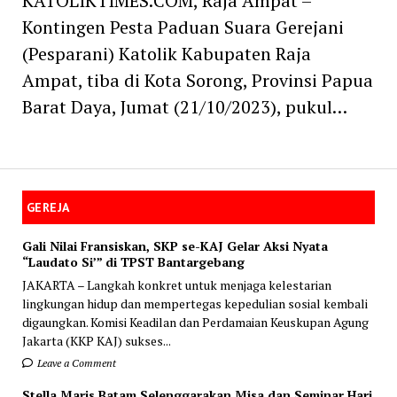
KATOLIKTIMES.COM, Raja Ampat –
Kontingen Pesta Paduan Suara Gerejani
(Pesparani) Katolik Kabupaten Raja
Ampat, tiba di Kota Sorong, Provinsi Papua
Barat Daya, Jumat (21/10/2023), pukul…
GEREJA
Gali Nilai Fransiskan, SKP se-KAJ Gelar Aksi Nyata
“Laudato Si’” di TPST Bantargebang
JAKARTA – Langkah konkret untuk menjaga kelestarian
lingkungan hidup dan mempertegas kepedulian sosial kembali
digaungkan. Komisi Keadilan dan Perdamaian Keuskupan Agung
Jakarta (KKP KAJ) sukses...
Leave a Comment
Stella Maris Batam Selenggarakan Misa dan Seminar Hari