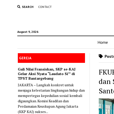
SEARCH
CONTACT
August 9, 2026
Home
Posts
GEREJA
Gali Nilai Fransiskan, SKP se-KAJ
FKUB
Gelar Aksi Nyata “Laudato Si’” di
TPST Bantargebang
dan 
JAKARTA – Langkah konkret untuk
Sant
menjaga kelestarian lingkungan hidup dan
mempertegas kepedulian sosial kembali
digaungkan. Komisi Keadilan dan
Perdamaian Keuskupan Agung Jakarta
(KKP KAJ) sukses...