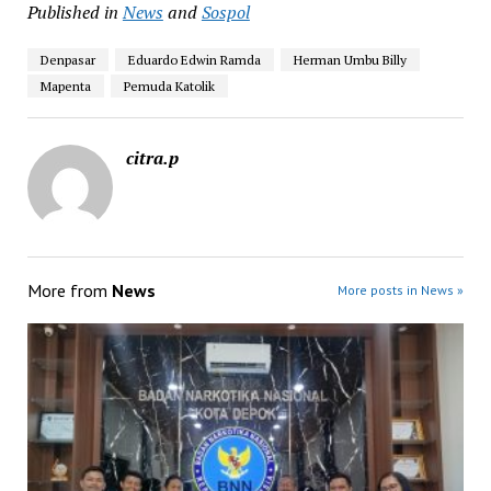
Published in
News
and
Sospol
Denpasar
Eduardo Edwin Ramda
Herman Umbu Billy
Mapenta
Pemuda Katolik
citra.p
More from
News
More posts in News »