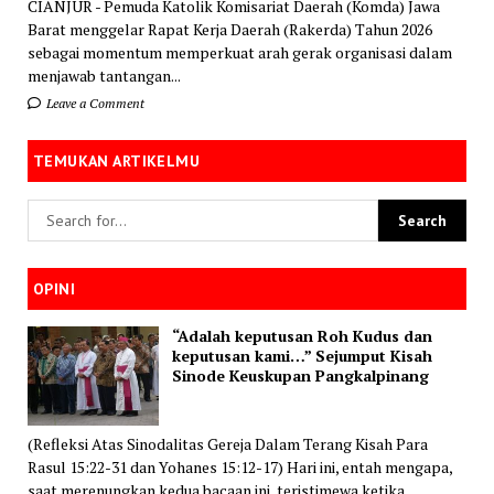
CIANJUR - Pemuda Katolik Komisariat Daerah (Komda) Jawa
Barat menggelar Rapat Kerja Daerah (Rakerda) Tahun 2026
sebagai momentum memperkuat arah gerak organisasi dalam
menjawab tantangan...
Leave a Comment
TEMUKAN ARTIKELMU
OPINI
“Adalah keputusan Roh Kudus dan
keputusan kami…” Sejumput Kisah
Sinode Keuskupan Pangkalpinang
(Refleksi Atas Sinodalitas Gereja Dalam Terang Kisah Para
Rasul 15:22-31 dan Yohanes 15:12-17) Hari ini, entah mengapa,
saat merenungkan kedua bacaan ini, teristimewa ketika