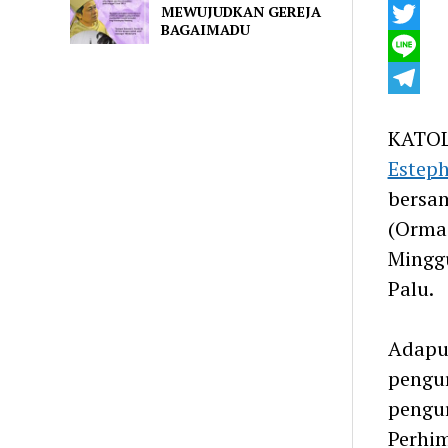
MEWUJUDKAN GEREJA
WhatsA
BAGAIMADU
Twitter
Line
Telegra
KATOL
Esteph
bersam
(Ormas
Minggu
Palu.
Adapun
pengur
pengur
Perhim