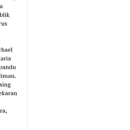
a
blik
rus
chael
aria
ipandu
diman.
sing
mekaran
ra,