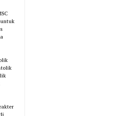
 MSC
 untuk
as
da
lik
tolik
lik
k
rakter
di