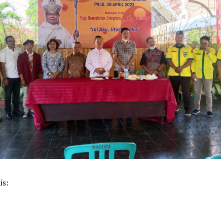
is:
k