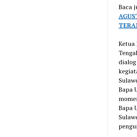
Baca j
AGUS
TERA
Ketua 
Tengah
dialog
kegiat
Sulaw
Bapa 
momen
Bapa 
Sulaw
pengur