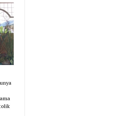
tunya
sama
olik