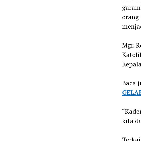
garam 
orang 
menjad
Mgr. 
Katoli
Kepala
Baca j
GELA
“Kader
kita d
Terkai