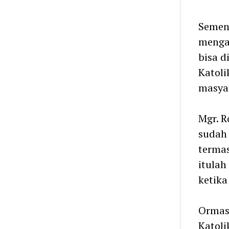
Sement
mengap
bisa d
Katol
masyar
Mgr. R
sudah 
termas
itulah
ketika
Ormas 
Katoli