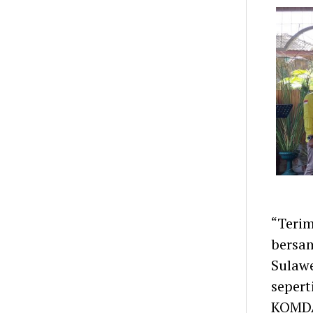
“Teri
bersam
Sulawe
sepert
KOMDA