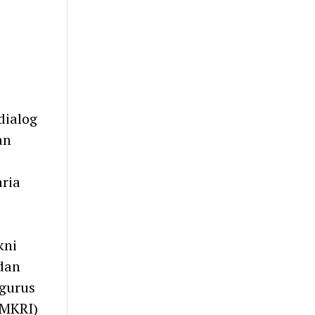
dialog
an
aria
kni
dan
gurus
PMKRI)