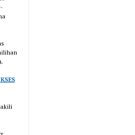
-
na
as
milihan
.
KSES
akili
r.