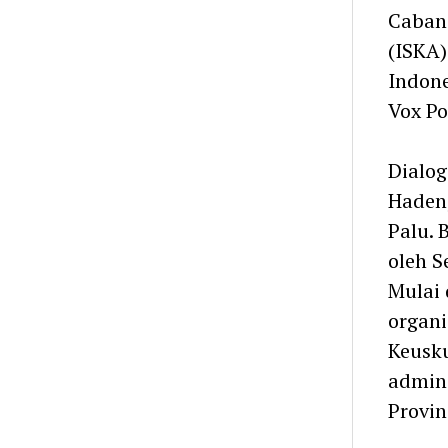
Cabang
(ISKA)
Indone
Vox Po
Dialog
Haden,
Palu. 
oleh S
Mulai 
organi
Keusk
admini
Provin