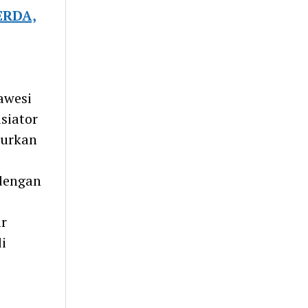
ERDA,
awesi
siator
turkan
dengan
r
i