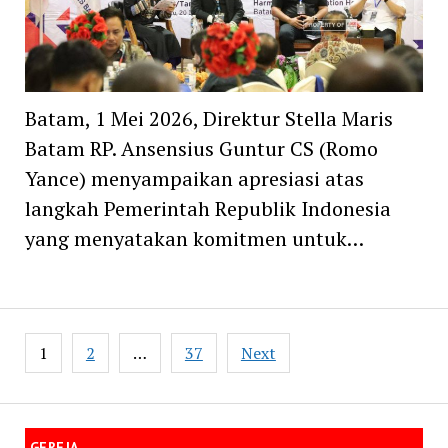
Batam, 1 Mei 2026, Direktur Stella Maris
Batam RP. Ansensius Guntur CS (Romo
Yance) menyampaikan apresiasi atas
langkah Pemerintah Republik Indonesia
yang menyatakan komitmen untuk…
Posts
1
2
…
37
Next
navigation
GEREJA