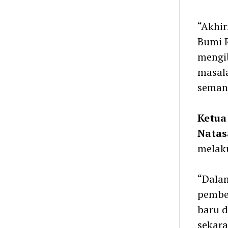
“Akhir
Bumi R
mengib
masal
semang
Ketua
Natas
melaku
“Dalam
pemben
baru d
sekara