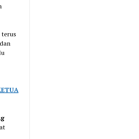
n
 terus
 dan
lu
KETUA
Ag
at