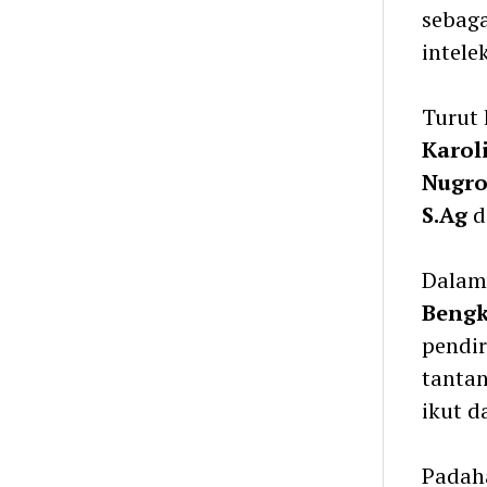
sebag
intele
Turut
Karol
Nugr
S.Ag
d
Dalam
Bengk
pendi
tantan
ikut d
Padaha