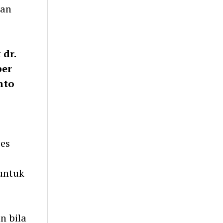
uan
k
dr.
per
nto
es
untuk
n bila