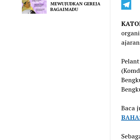
MEWUJUDKAN GEREJA
Line
BAGAIMADU
Telegra
KATO
organi
ajaran
Pelant
(Komd
Bengku
Bengku
Baca j
BAHA
Sebaga