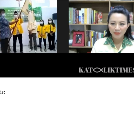
is:
k
pp