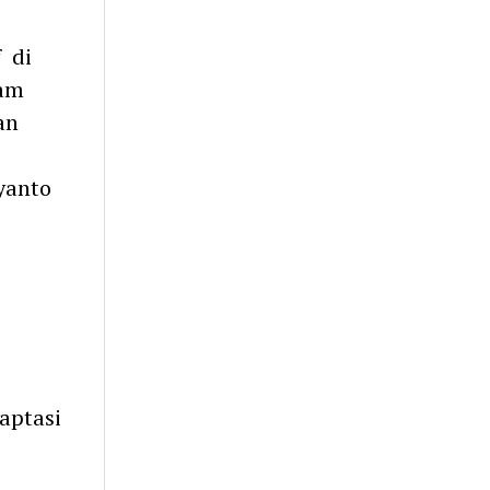
f di
lam
an
yanto
aptasi