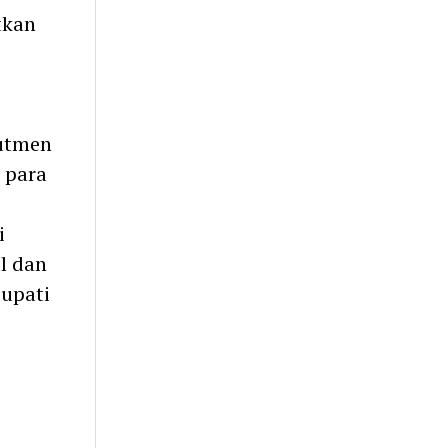
tkan
rutmen
 para
i
l dan
Bupati