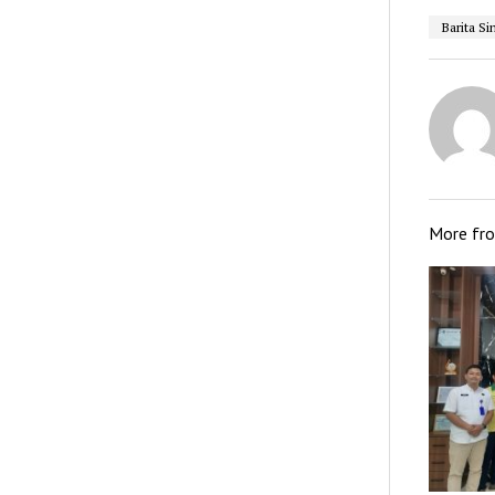
Barita Si
More fr