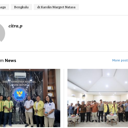
naga
Bengkulu
dr.Karolin Margret Natasa
citra.p
om
News
More post