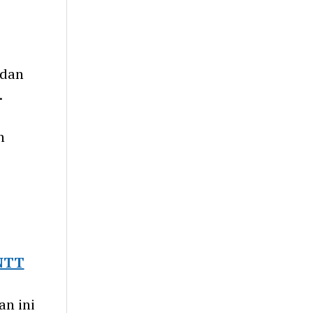
 dan
.
h
NTT
an ini