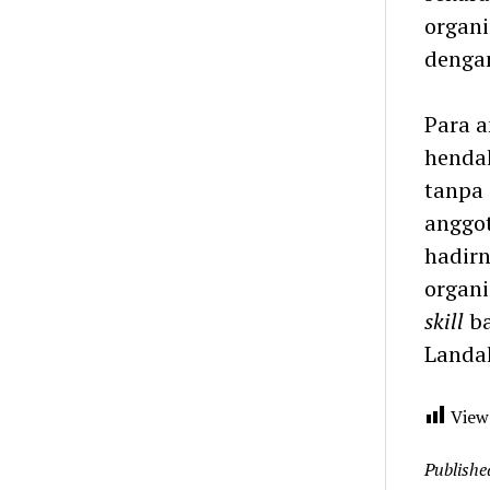
organi
dengan
Para a
hendak
tanpa
anggo
hadirn
organi
skill
ba
Landak
View
Publishe