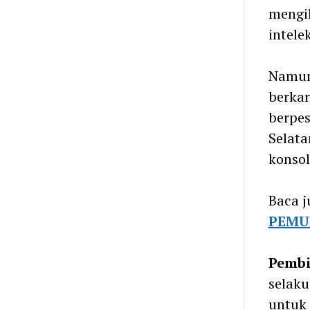
mengik
intele
Namun 
berkar
berpe
Selata
konsol
Baca j
PEMU
Pembi
selak
untuk