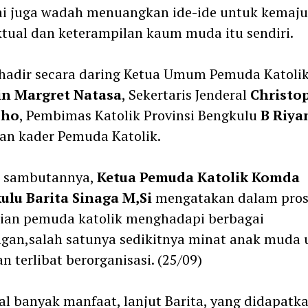
ai juga wadah menuangkan ide-ide untuk kemaj
ktual dan keterampilan kaum muda itu sendiri.
 hadir secara daring Ketua Umum Pemuda Katoli
in Margret Natasa
, Sekertaris Jenderal
Christo
oho
, Pembimas Katolik Provinsi Bengkulu
B Riya
an kader Pemuda Katolik.
 sambutannya,
Ketua Pemuda Katolik Komda
ulu Barita Sinaga M,Si
mengatakan dalam pros
rian pemuda katolik menghadapi berbagai
gan,salah satunya sedikitnya minat anak muda 
an terlibat berorganisasi. (25/09)
l banyak manfaat, lanjut Barita, yang didapatka