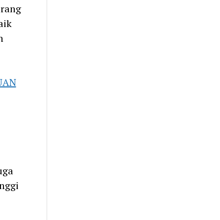
orang
aik
n
UAN
uga
nggi