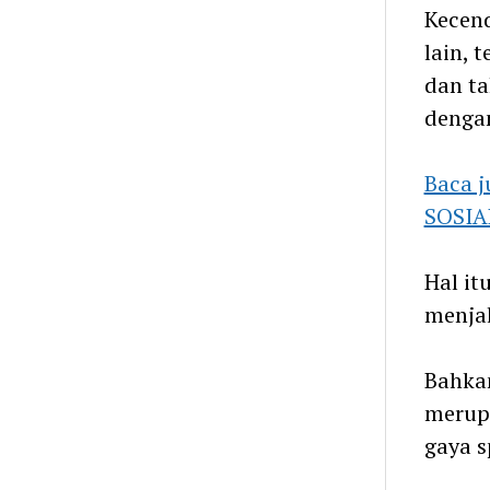
Kecen
lain, 
dan t
dengan
Baca 
SOSIA
Hal it
menjal
Bahkan
merupa
gaya s