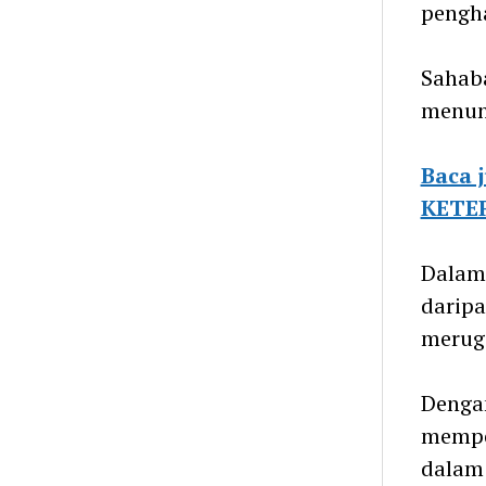
pengh
Sahab
menunj
Baca
KETE
Dalam 
daripa
merugi
Dengan
memper
dalam 