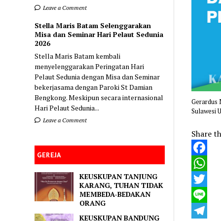
Leave a Comment
Stella Maris Batam Selenggarakan
Misa dan Seminar Hari Pelaut Sedunia
2026
Stella Maris Batam kembali
menyelenggarakan Peringatan Hari
Pelaut Sedunia dengan Misa dan Seminar
bekerjasama dengan Paroki St Damian
Bengkong. Meskipun secara internasional
Gerardus 
Hari Pelaut Sedunia...
Sulawesi U
Leave a Comment
Share th
GEREJA
Faceboo
KEUSKUPAN TANJUNG
WhatsA
KARANG, TUHAN TIDAK
MEMBEDA-BEDAKAN
Twitter
ORANG
Line
KEUSKUPAN BANDUNG