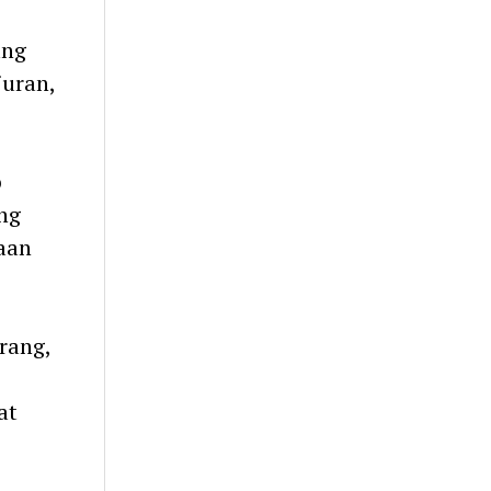
ang
juran,
p
ng
aan
rang,
at