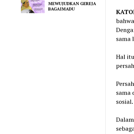
Telegra
MEWUJUDKAN GEREJA
BAGAIMADU
KATO
bahwa
Dengan
sama l
Hal it
persah
Persah
sama d
sosial.
Dalam 
sebag