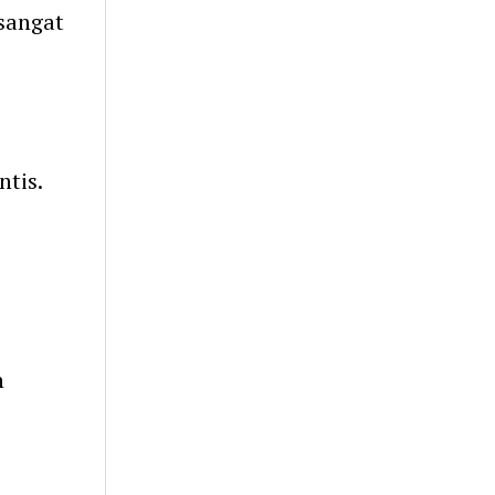
sangat
tis.
n