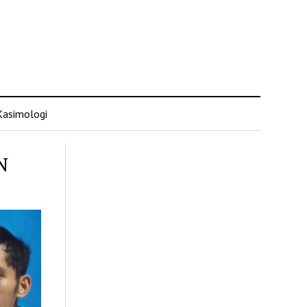
Kasimologi
N