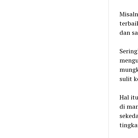
Misal
terbai
dan sa
Sering
mengu
mungk
sulit 
Hal it
di man
sekeda
tingka