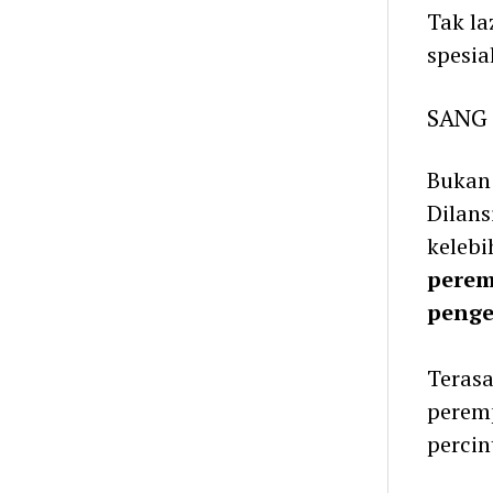
Tak la
spesia
SANG
Bukan 
Dilans
keleb
perem
penge
Terasa
peremp
percin