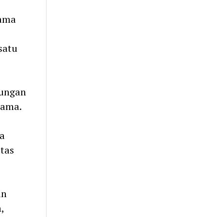
sama
satu
bungan
sama.
a
tas
an
,