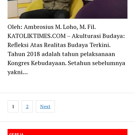
Oleh: Ambrosius M. Loho, M. Fil.
KATOLIKTIMES.COM – Akulturasi Budaya:
Refleksi Atas Realitas Budaya Terkini.
Tahun 2018 adalah tahun pelaksanaan
Kongres Kebudayaan. Setahun sebelumnya
yakni…
Posts
1
2
Next
navigation
GEREJA