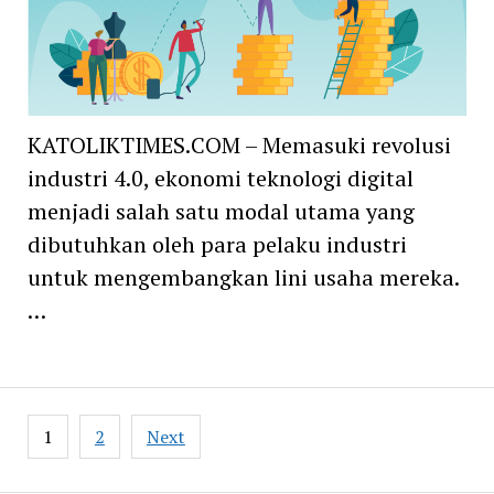
KATOLIKTIMES.COM – Memasuki revolusi
industri 4.0, ekonomi teknologi digital
menjadi salah satu modal utama yang
dibutuhkan oleh para pelaku industri
untuk mengembangkan lini usaha mereka.
…
Posts
1
2
Next
navigation