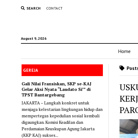
SEARCH
CONTACT
August 9, 2026
Home
Posts
GEREJA
Gali Nilai Fransiskan, SKP se-KAJ
USKU
Gelar Aksi Nyata “Laudato Si’” di
TPST Bantargebang
KER
JAKARTA – Langkah konkret untuk
PAR
menjaga kelestarian lingkungan hidup dan
mempertegas kepedulian sosial kembali
digaungkan. Komisi Keadilan dan
Perdamaian Keuskupan Agung Jakarta
(KKP KAJ) sukses...