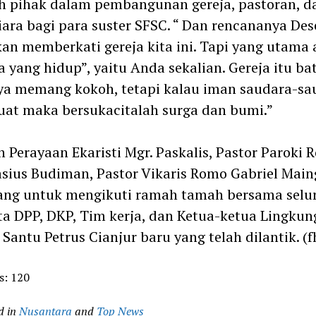
h pihak dalam pembangunan gereja, pastoran, d
iara bagi para suster SFSC. “ Dan rencananya De
kan memberkati gereja kita ini. Tapi yang utama
a yang hidup”, yaitu Anda sekalian. Gereja itu ba
a memang kokoh, tetapi kalau iman saudara-sa
uat maka bersukacitalah surga dan bumi.”
h Perayaan Ekaristi Mgr. Paskalis, Pastor Paroki
sius Budiman, Pastor Vikaris Romo Gabriel Main
ang untuk mengikuti ramah tamah bersama selu
a DPP, DKP, Tim kerja, dan Ketua-ketua Lingku
 Santu Petrus Cianjur baru yang telah dilantik. (f
s:
120
d in
Nusantara
and
Top News