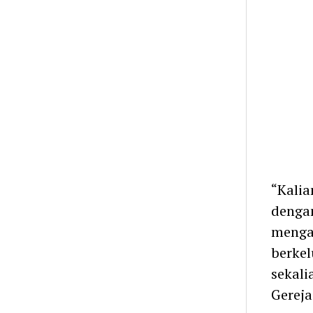
“Kalia
denga
mengar
berkel
sekali
Gereja