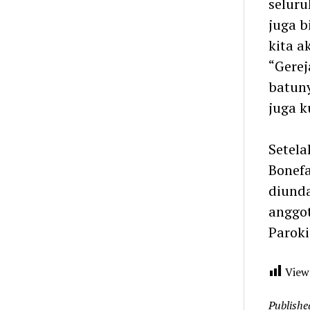
seluru
juga b
kita a
“Gerej
batuny
juga k
Setela
Bonefa
diund
anggot
Paroki
View
Publishe