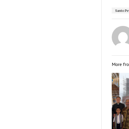
Santo Pe
More fr