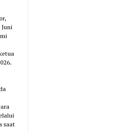
r,
 Juni
smi
ketua
2026.
da
cara
lalui
a saat