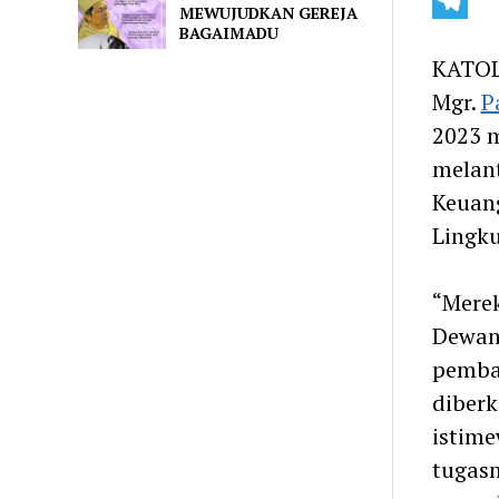
Line
MEWUJUDKAN GEREJA
BAGAIMADU
Telegra
KATOL
Mgr.
P
2023 m
melant
Keuang
Lingku
“Merek
Dewan 
pembah
diberk
istim
tugasn