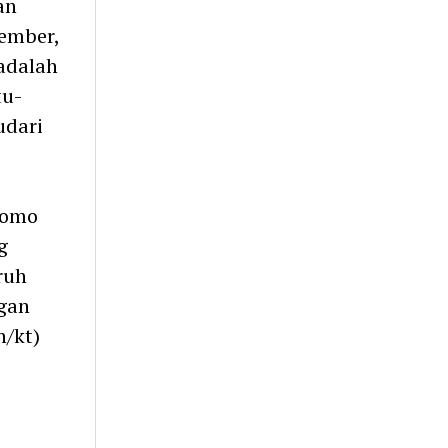
an
sember,
 adalah
tu-
udari
 Romo
g
ruh
ngan
h/kt)