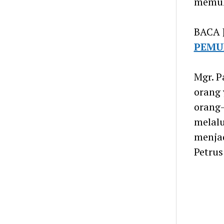
memula
BACA 
PEMU
Mgr. P
orang 
orang
melalu
menjad
Petrus