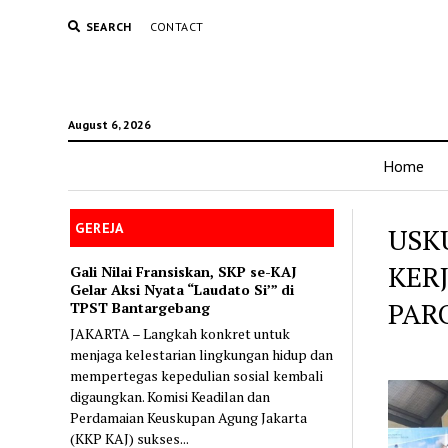
SEARCH
CONTACT
August 6, 2026
Home
GEREJA
USKU
KER
Gali Nilai Fransiskan, SKP se-KAJ
Gelar Aksi Nyata “Laudato Si’” di
PAR
TPST Bantargebang
JAKARTA – Langkah konkret untuk
menjaga kelestarian lingkungan hidup dan
mempertegas kepedulian sosial kembali
digaungkan. Komisi Keadilan dan
Perdamaian Keuskupan Agung Jakarta
(KKP KAJ) sukses...