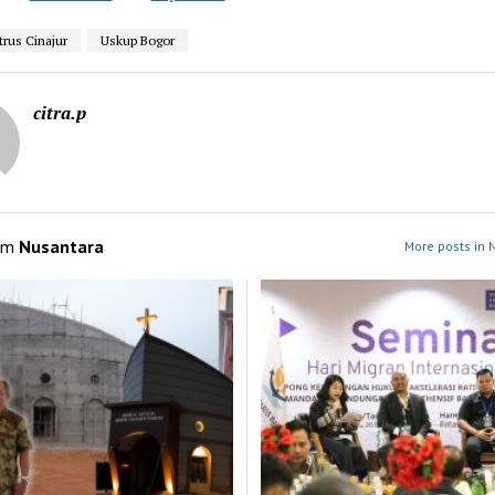
trus Cinajur
Uskup Bogor
citra.p
om
Nusantara
More posts in 