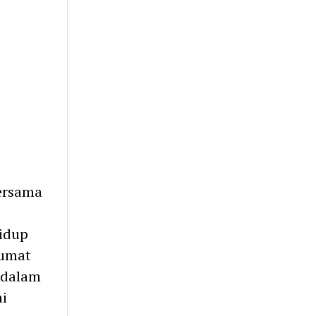
bersama
hidup
 umat
 dalam
i