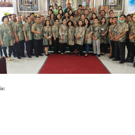
is:
k
pp