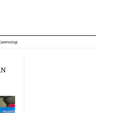
Kasimologi
AN