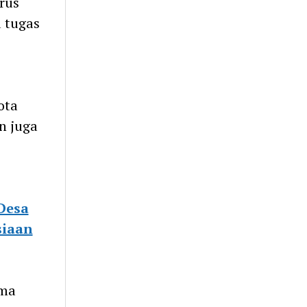
rus
u tugas
ota
n juga
Desa
siaan
ama