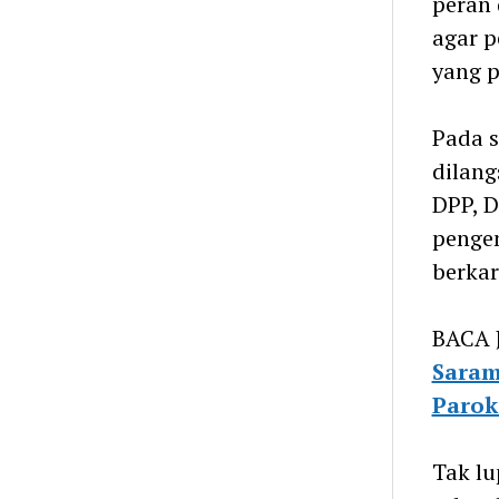
peran
agar p
yang p
Pada 
dilang
DPP, D
pengen
berkar
BACA 
Saram
Parok
Tak lu