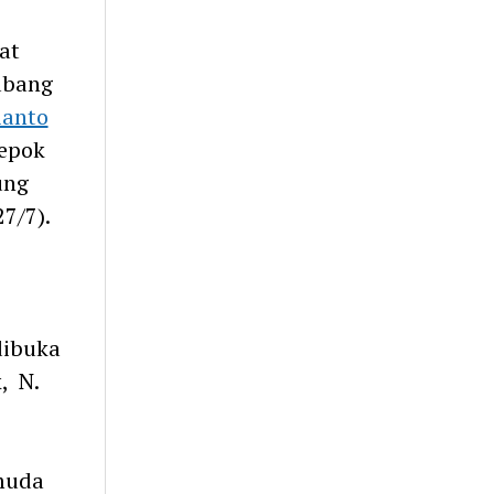
at
abang
ianto
Depok
ung
7/7).
dibuka
, N.
emuda