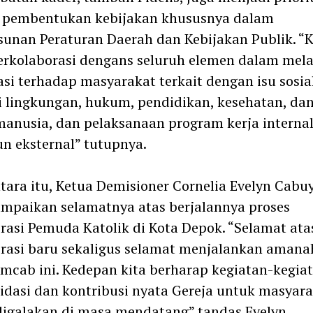
 pembentukan kebijakan khususnya dalam
unan Peraturan Daerah dan Kebijakan Publik. “K
erkolaborasi dengans seluruh elemen dalam mel
si terhadap masyarakat terkait dengan isu sosia
i lingkungan, hukum, pendidikan, kesehatan, da
manusia, dan pelaksanaan program kerja interna
 eksternal” tutupnya.
ara itu, Ketua Demisioner Cornelia Evelyn Cabu
mpaikan selamatnya atas berjalannya proses
rasi Pemuda Katolik di Kota Depok. “Selamat ata
rasi baru sekaligus selamat menjalankan amana
cab ini. Kedepan kita berharap kegiatan-kegia
idasi dan kontribusi nyata Gereja untuk masyar
digalakan di masa mendatang” tandas Evelyn.