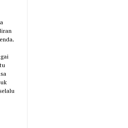
ga
diran
ienda.
agai
tu
isa
tuk
selalu