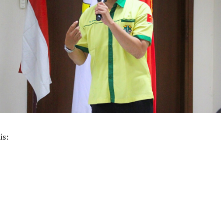
is:
k
pp