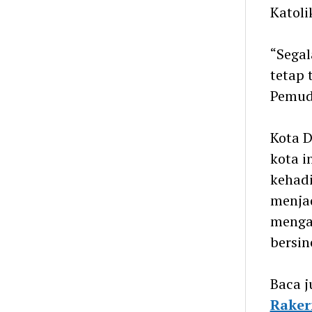
Katoli
“Segal
tetap 
Pemuda
Kota D
kota i
kehadi
menja
mengat
bersin
Baca j
Raker