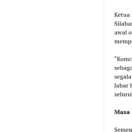
Ketua 
Silab
awal o
mempe
“Komc
sebaga
segal
Jabar 
seluru
Masa 
Semen