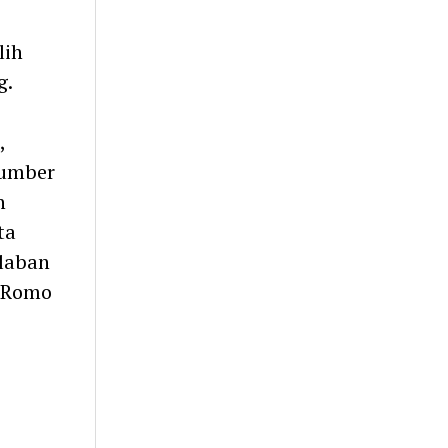
lih
g.
,
sumber
n
ta
ilaban
r Romo