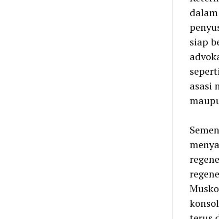
dalam
penyus
siap b
advoka
sepert
asasi 
maupun
Sement
menya
regene
regene
Muskom
konsol
terus 