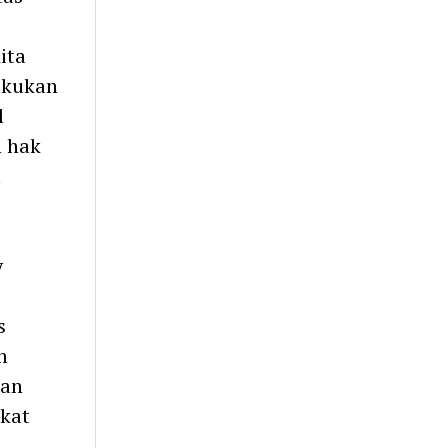
ita
akukan
l
n hak
l
y
s
h
tan
akat