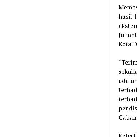
Memas
hasil-
ekster
Julian
Kota D
“Terim
sekali
adalah
terhad
terha
pendis
Cabang
Keterl