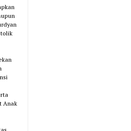
apkan
maupun
urdyan
tolik
ekan
n
nsi
rta
t Anak
tas