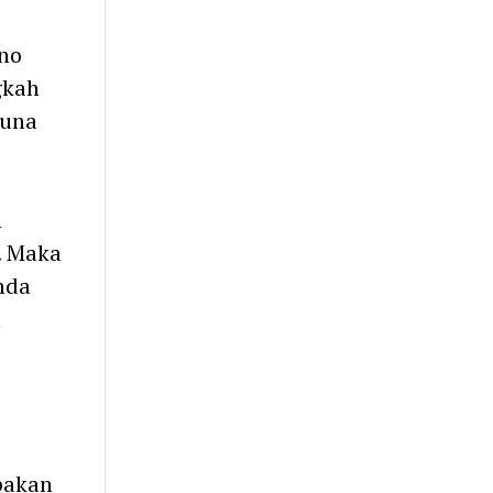
no
gkah
guna
n
. Maka
mda
n
pakan