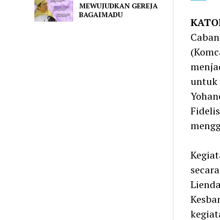
MEWUJUDKAN GEREJA
Telegra
BAGAIMADU
KATO
Caban
(Komc
menjad
untuk 
Yohane
Fideli
mengga
Kegiat
secara
Liend
Kesba
kegiat