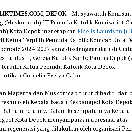
m
LIKTIMES.COM, DEPOK
– Musyawarah Komisari
g (Muskomcab) III Pemuda Katolik Komisariat C
ab) Kota Depok menetapkan
Fidelis Laurdyan Jul
i Ketua Terpilih Pemuda Katolik Komcab Kota 
periode 2024-2027 yang diselenggarakan di Ged
s Paulus II, Gereja Katolik Santo Paulus Depok (2
s terpilih Ketua Pemuda Katolik Kota Depok
ntikan Cornelia Evelyn Cabui.
an Mapenta dan Muskomcab turut dihadiri dan 
 resmi oleh Kepala Badan Kesbangpol Kota Depok
a Ratnanurdianny. Dalam kesempatannya Kepala
ngpol Kota Depok menyampaikan apresiasi atas
an regenerasi yang dilakukan oleh organisasi P