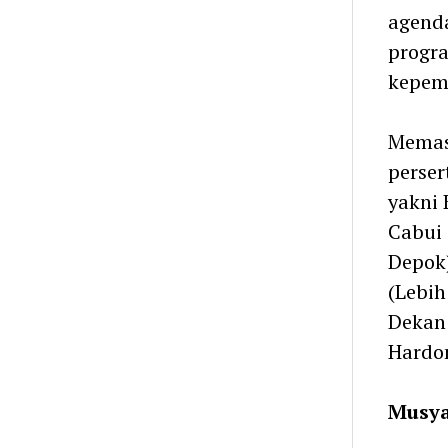
agend
progra
kepemi
Memas
perse
yakni 
Cabui 
Depok)
(Lebi
Dekan 
Hardon
Musya