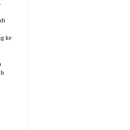
.
di
g ke
a
ah