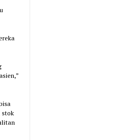
u
ereka
g
sien,”
bisa
 stok
litan