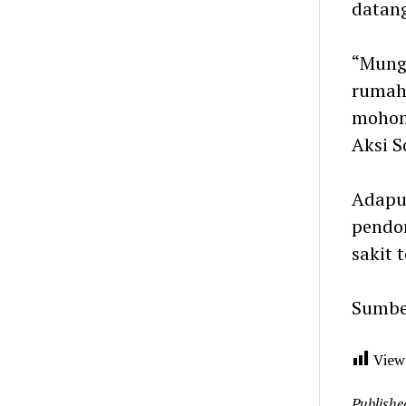
datan
“Mung
rumah 
mohon
Aksi S
Adapun
pendo
sakit 
Sumbe
View
Publishe