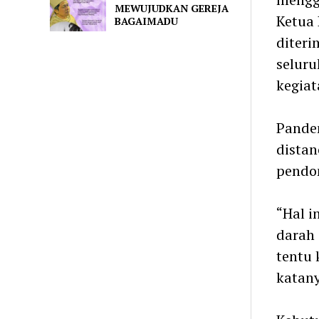
MEWUJUDKAN GEREJA
Ketua
BAGAIMADU
diteri
selur
kegiat
Pandem
distan
pendo
“Hal i
darah 
tentu 
katany