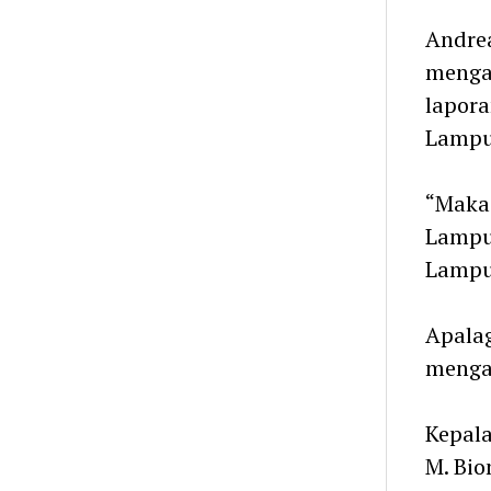
Andre
menga
lapora
Lampu
“Maka
Lampu
Lampun
Apala
mengaj
Kepala
M. Bi