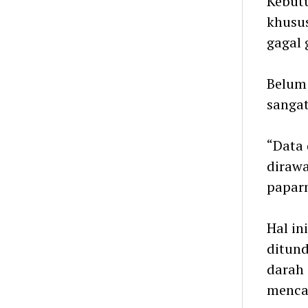
Kebutu
khusus
gagal 
Belum 
sanga
“Data 
dirawa
papar
Hal in
ditund
darah 
mencar