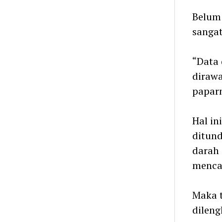
Belum 
sanga
“Data 
dirawa
papar
Hal in
ditund
darah 
mencar
Maka t
dileng