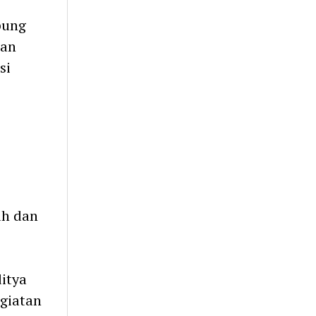
pung
dan
si
ah dan
itya
giatan