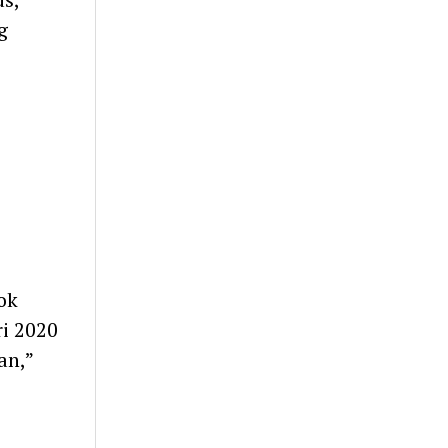
g
ok
ri 2020
an,”