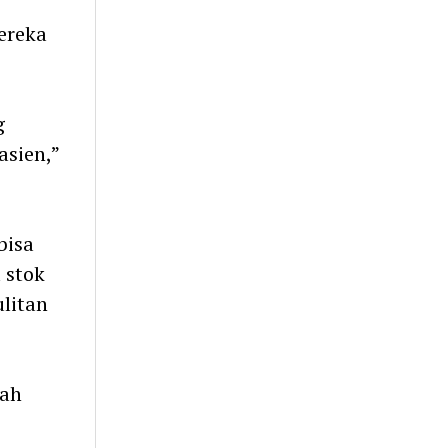
ereka
g
sien,”
bisa
 stok
litan
dah