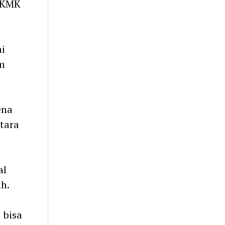
 UKMK
ni
am
ena
tara
al
h.
 bisa