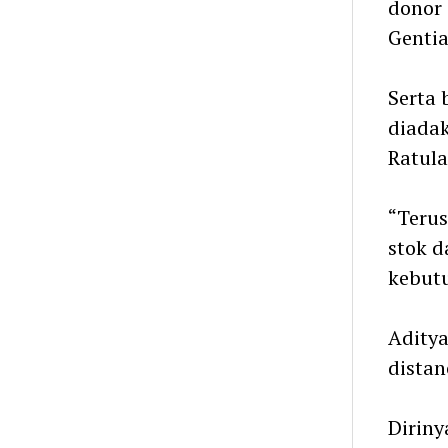
donor 
Gentia
Serta 
diadak
Ratul
“Terus
stok d
kebutu
Adity
distan
Diriny