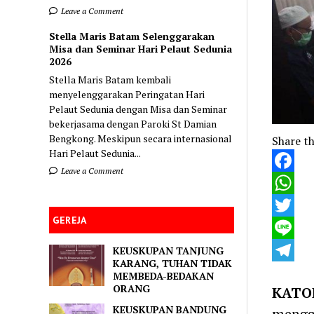
Leave a Comment
Stella Maris Batam Selenggarakan
Misa dan Seminar Hari Pelaut Sedunia
2026
Stella Maris Batam kembali
menyelenggarakan Peringatan Hari
Pelaut Sedunia dengan Misa dan Seminar
bekerjasama dengan Paroki St Damian
Bengkong. Meskipun secara internasional
Share th
Hari Pelaut Sedunia...
Leave a Comment
Faceboo
WhatsA
GEREJA
Twitter
Line
KEUSKUPAN TANJUNG
KARANG, TUHAN TIDAK
Telegra
MEMBEDA-BEDAKAN
ORANG
KATO
KEUSKUPAN BANDUNG
mengge