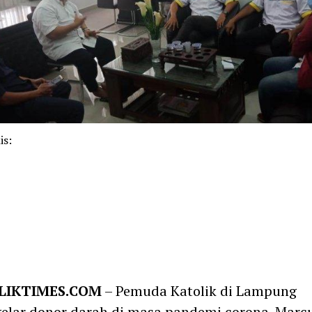
is:
k
pp
m
LIKTIMES.COM
– Pemuda Katolik di Lampung
lar donor darah di masa pandemi corona. Marcu