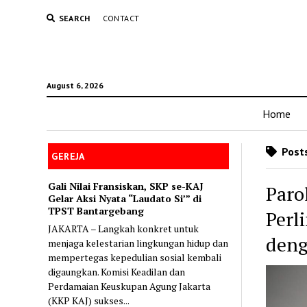
SEARCH
CONTACT
August 6, 2026
Home
Posts
GEREJA
Gali Nilai Fransiskan, SKP se-KAJ
Paro
Gelar Aksi Nyata “Laudato Si’” di
TPST Bantargebang
Perl
JAKARTA – Langkah konkret untuk
deng
menjaga kelestarian lingkungan hidup dan
mempertegas kepedulian sosial kembali
digaungkan. Komisi Keadilan dan
Perdamaian Keuskupan Agung Jakarta
(KKP KAJ) sukses...