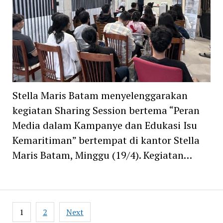
Stella Maris Batam menyelenggarakan
kegiatan Sharing Session bertema “Peran
Media dalam Kampanye dan Edukasi Isu
Kemaritiman” bertempat di kantor Stella
Maris Batam, Minggu (19/4). Kegiatan…
Posts
1
2
Next
navigation