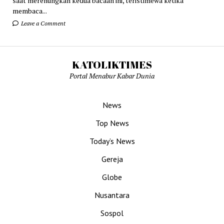
saat merenungkan kedua bacaan ini, teristimewa ketika
membaca...
Leave a Comment
KATOLIKTIMES
Portal Menabur Kabar Dunia
News
Top News
Today’s News
Gereja
Globe
Nusantara
Sospol