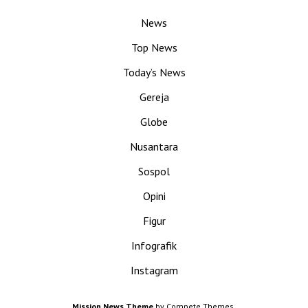
News
Top News
Today’s News
Gereja
Globe
Nusantara
Sospol
Opini
Figur
Infografik
Instagram
Mission News Theme
by Compete Themes.