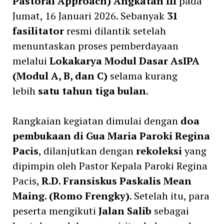
Pastoral Approach) Angkatan III
pada
Jumat, 16 Januari 2026. Sebanyak
31
fasilitator
resmi dilantik setelah
menuntaskan proses pemberdayaan
melalui
Lokakarya Modul Dasar AsIPA
(Modul A, B, dan C)
selama kurang
lebih
satu tahun tiga bulan
.
Rangkaian kegiatan dimulai dengan
doa
pembukaan di Gua Maria Paroki Regina
Pacis
, dilanjutkan dengan
rekoleksi
yang
dipimpin oleh Pastor Kepala Paroki Regina
Pacis,
R.D. Fransiskus Paskalis Mean
Maing. (Romo Frengky)
. Setelah itu, para
peserta mengikuti
Jalan Salib
sebagai