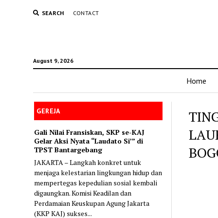
SEARCH
CONTACT
August 9, 2026
Home
GEREJA
TIN
LAU
Gali Nilai Fransiskan, SKP se-KAJ
Gelar Aksi Nyata “Laudato Si’” di
BOG
TPST Bantargebang
JAKARTA – Langkah konkret untuk
menjaga kelestarian lingkungan hidup dan
mempertegas kepedulian sosial kembali
digaungkan. Komisi Keadilan dan
Perdamaian Keuskupan Agung Jakarta
(KKP KAJ) sukses...