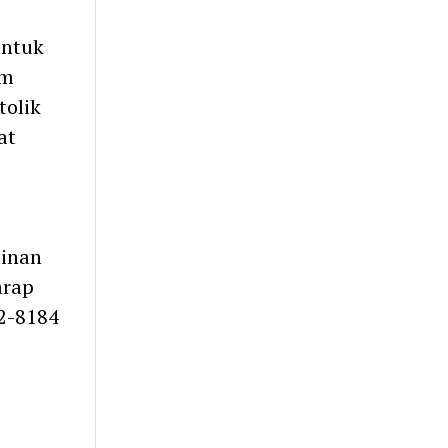
untuk
am
tolik
at
pinan
arap
52-8184