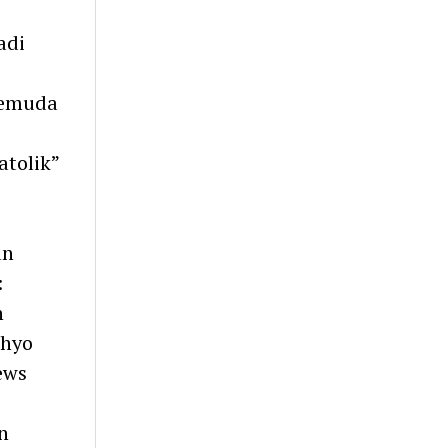
adi
pemuda
atolik”
an
:
n
ahyo
ews
n