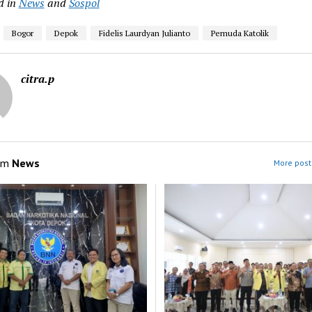
d in
News
and
Sospol
Bogor
Depok
Fidelis Laurdyan Julianto
Pemuda Katolik
citra.p
om
News
More post