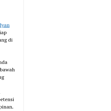
rdyan
iap
ang di
mda
n bawah
ng
i
etensi
inan.