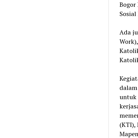
Bogor 
Sosial
Ada ju
Work),
Katoli
Katoli
Kegiat
dalam 
untuk
kerjas
memen
(KTI),
Mapen