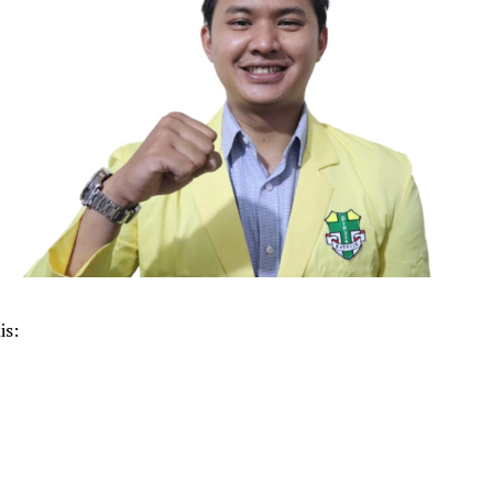
is:
k
pp