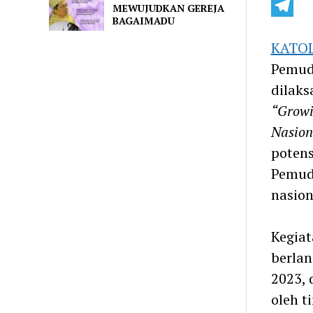
Line
MEWUJUDKAN GEREJA
BAGAIMADU
Telegra
KATOL
Pemuda
dilaks
“Growi
Nasion
potens
Pemud
nasion
Kegia
berlan
2023, 
oleh t