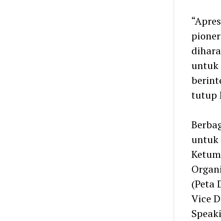
“Apres
pioner
dihar
untuk 
berint
tutup 
Berbag
untuk 
Ketum
Organi
(Peta 
Vice D
Speaki