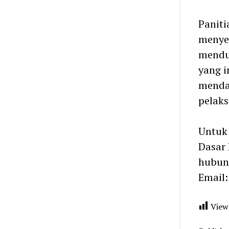
Paniti
menyed
menduk
yang i
mendaf
pelaks
Untuk 
Dasar 
hubung
Email:
View