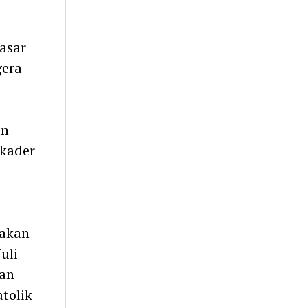
asar
gera
an
 kader
 akan
uli
kan
atolik