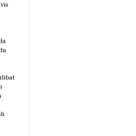
vis
da
uda
rlibat
n
n
ah