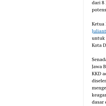
dari 8
poten
Ketua 
Julian
untuk 
Kota D
Senada
Jawa B
KKD ad
disele
menge
keaga
dasar