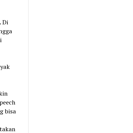
 Di
ingga
i
nyak
kin
speech
g bisa
takan