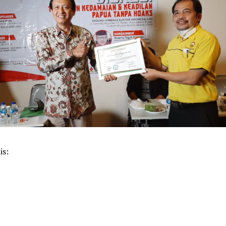
is:
k
pp