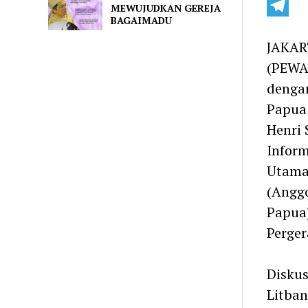
Line
MEWUJUDKAN GEREJA
BAGAIMADU
Telegra
JAKAR
(PEWAR
denga
Papua 
Henri 
Inform
Utama 
(Anggo
Papua
Perger
Disku
Litban