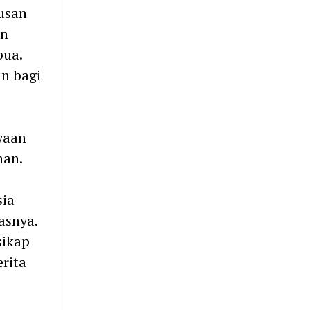
usan
an
pua.
n bagi
yaan
han.
sia
asnya.
sikap
rita