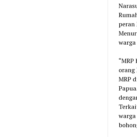
Narasu
Rumah
peran
Menur
warga
“MRP 
orang 
MRP di
Papua.
dengan
Terkai
warga 
bohon