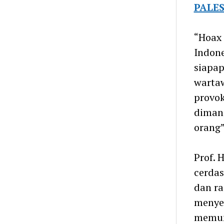
PALE
“Hoax 
Indone
siapap
wartaw
provok
dimana
orang”
Prof. 
cerdas
dan ra
menye
memun