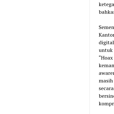
ketega
bahka
Sement
Kantor
digita
untuk
“Hoax 
kemam
awaren
masih 
secar
bersin
kompr