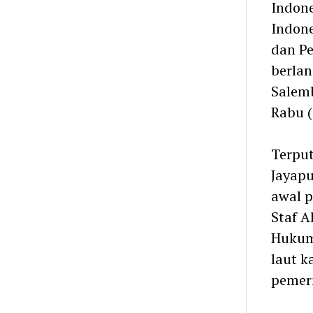
Indone
Indone
dan Pe
berlan
Salemb
Rabu (
Terput
Jayap
awal p
Staf A
Hukum
laut k
pemer