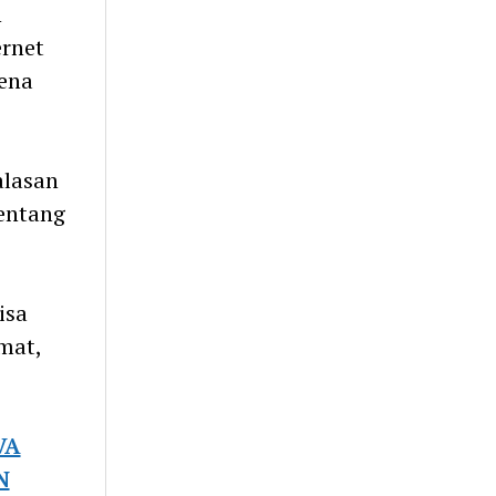
n
ernet
rena
alasan
tentang
isa
mat,
VA
N