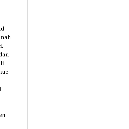
id
anah
H.
 dan
li
hue
I
en