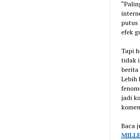
“Palin
intern
putus 
efek g
Tapi h
tidak 
berita
Lebih 
fenome
jadi k
koment
Baca j
MILLE