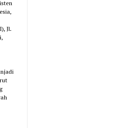
isten
esia,
, Jl.
i,
njadi
rut
g
wah