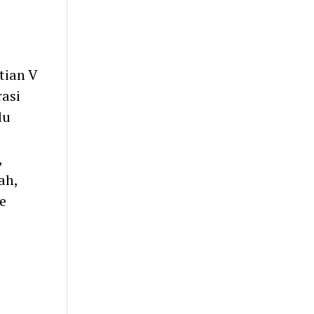
tian V
rasi
du
,
ah,
e