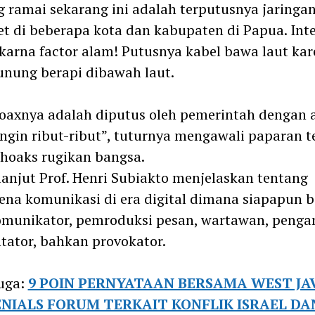
g ramai sekarang ini adalah terputusnya jaringa
et di beberapa kota dan kabupaten di Papua. Int
karna factor alam! Putusnya kabel bawa laut ka
unung berapi dibawah laut.
oaxnya adalah diputus oleh pemerintah dengan 
ingin ribut-ribut”, tuturnya mengawali paparan 
 hoaks rugikan bangsa.
lanjut Prof. Henri Subiakto menjelaskan tentang
na komunikasi di era digital dimana siapapun b
omunikator, pemroduksi pesan, wartawan, penga
ator, bahkan provokator.
uga:
9 POIN PERNYATAAN BERSAMA WEST JA
NIALS FORUM TERKAIT KONFLIK ISRAEL DA