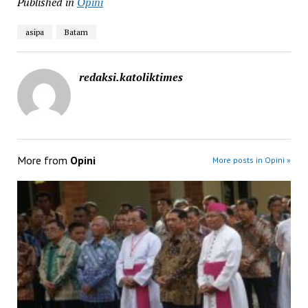
Published in
Opini
asipa
Batam
redaksi.katoliktimes
More from
Opini
More posts in Opini »