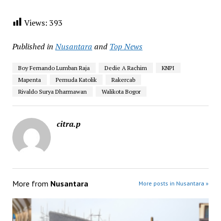
Views:
393
Published in
Nusantara
and
Top News
Boy Fernando Lumban Raja
Dedie A Rachim
KNPI
Mapenta
Pemuda Katolik
Rakercab
Rivaldo Surya Dharmawan
Walikota Bogor
citra.p
More from
Nusantara
More posts in Nusantara »