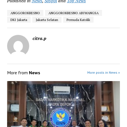
Published in
News
,
Sospol
and
Top News
ANGGOROKRESNO
ANGGOROKRESNO ABIWANGSA
DKI Jakarta
Jakarta Selatan
Pemuda Katolik
citra.p
More from
News
More posts in News »