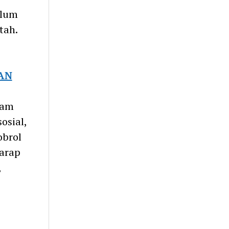
elum
tah.
AN
lam
osial,
obrol
arap
,