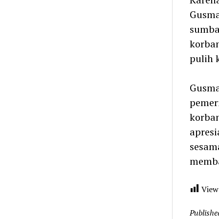
Gusma
sumban
korba
pulih 
Gusma 
pemer
korban
apresi
sesam
memban
View
Publishe