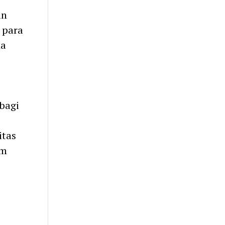
an
 para
ka
bagi
itas
am