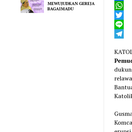
MEWUJUDKAN GEREJA
Faceboo
BAGAIMADU
WhatsA
Twitter
Line
Telegra
KATOL
Pemud
dukun
relawa
Bantu
Katoli
Gusma
Komca
erupsi