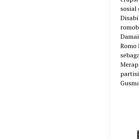
sosial
Disabi
romob
Damai
Romo N
sebag
Merapi
partis
Gusma