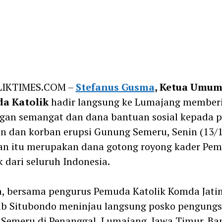
k
pp
m
IKTIMES.COM –
Stefanus Gusma
, Ketua Umum
a Katolik
hadir langsung ke Lumajang member
gan semangat dan dana bantuan sosial kepada p
n dan korban erupsi Gunung Semeru, Senin (13/1
an itu merupakan dana gotong royong kader Pe
k dari seluruh Indonesia.
, bersama pengurus Pemuda Katolik Komda Jati
b Situbondo meninjau langsung posko pengungs
 Semeru di Penanggal, Lumajang, Jawa Timur. Ba