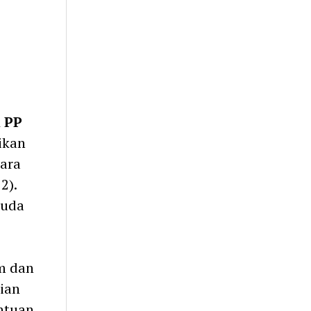
 PP
ikan
ara
2).
muda
m dan
ian
ntuan