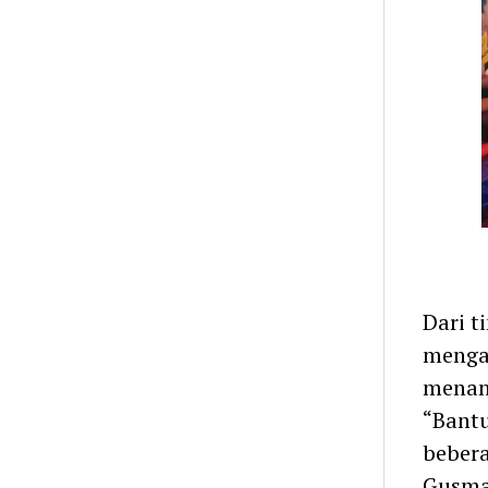
Dari t
menga
menan
“Bantu
bebera
Gusma.