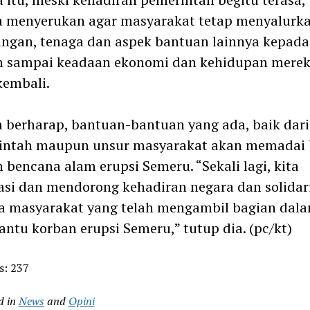
 menyerukan agar masyarakat tetap menyalurk
gan, tenaga dan aspek bantuan lainnya kepada
n sampai keadaan ekonomi dan kehidupan mere
kembali.
berharap, bantuan-bantuan yang ada, baik dari
intah maupun unsur masyarakat akan memadai 
 bencana alam erupsi Semeru. “Sekali lagi, kita
asi dan mendorong kehadiran negara dan solidar
a masyarakat yang telah mengambil bagian dal
tu korban erupsi Semeru,” tutup dia. (pc/kt)
s:
237
d in
News
and
Opini