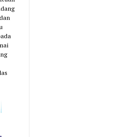
ndang
 dan
u
pada
mai
ung
las