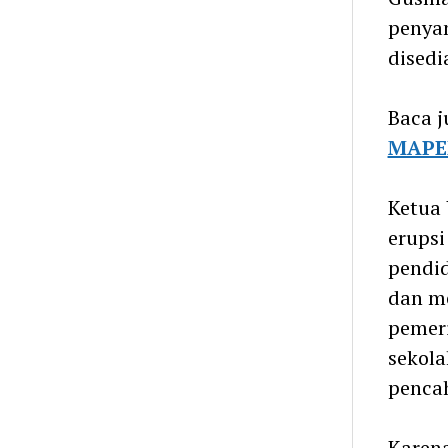
penyan
disedi
Baca j
MAPE
Ketua
erupsi
pendid
dan me
pemeri
sekola
penca
Karena