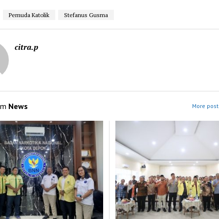
Pemuda Katolik
Stefanus Gusma
citra.p
om
News
More post