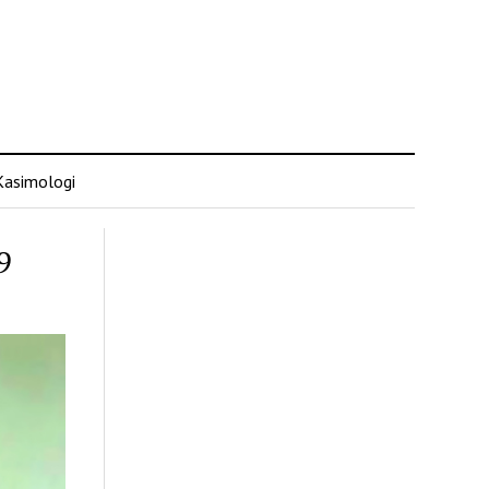
Kasimologi
9