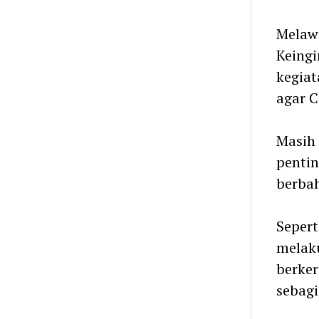
Melawa
Keingi
kegia
agar C
Masih
penti
berbah
Sepert
melak
berker
sebagi