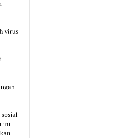
n
h virus
i
dengan
 sosial
 ini
akan