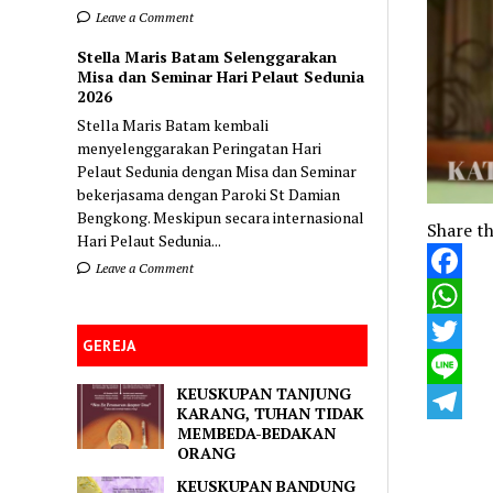
Leave a Comment
Stella Maris Batam Selenggarakan
Misa dan Seminar Hari Pelaut Sedunia
2026
Stella Maris Batam kembali
menyelenggarakan Peringatan Hari
Pelaut Sedunia dengan Misa dan Seminar
bekerjasama dengan Paroki St Damian
Bengkong. Meskipun secara internasional
Share th
Hari Pelaut Sedunia...
Leave a Comment
Faceboo
WhatsA
GEREJA
Twitter
KEUSKUPAN TANJUNG
Line
KARANG, TUHAN TIDAK
MEMBEDA-BEDAKAN
Telegra
ORANG
KEUSKUPAN BANDUNG