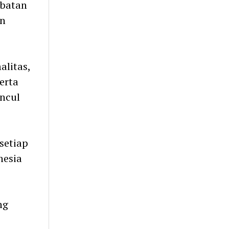
ebatan
an
alitas,
erta
ncul
 setiap
nesia
ng