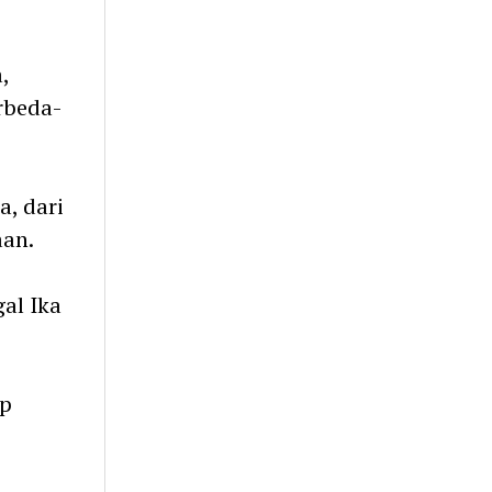
,
rbeda-
, dari
aan.
al Ika
ap