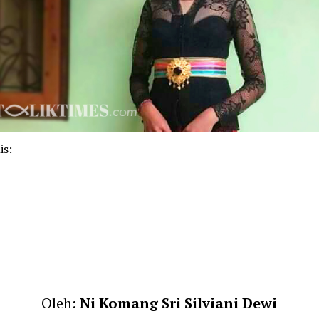
is:
k
pp
m
Oleh:
Ni Komang Sri Silviani Dewi