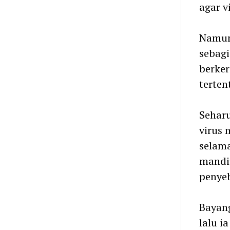
agar v
Namun 
sebag
berke
terten
Seharu
virus 
selama
mandir
penyeb
Bayang
lalu i