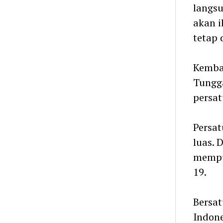
langsu
akan i
tetap 
Kembal
Tungga
persat
Persat
luas. 
mempu
19.
Bersat
Indone