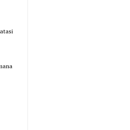
atasi
imana