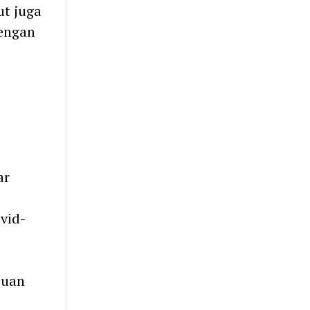
ut juga
dengan
ar
vid-
juan