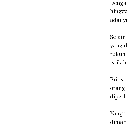
Denga
hingga
adany
Selain
yang d
rukun 
istila
Prinsi
orang 
diperl
Yang t
dimana