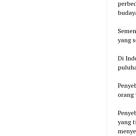
perbed
buday
Sement
yang s
Di Ind
puluha
Penyeb
orang 
Penyeb
yang t
menye