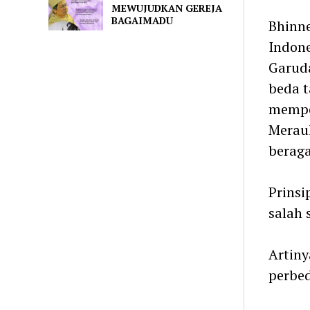
MEWUJUDKAN GEREJA
BAGAIMADU
Bhinne
Indone
Garuda
beda t
mempe
Merauk
beraga
Prinsi
salah 
Artiny
perbed