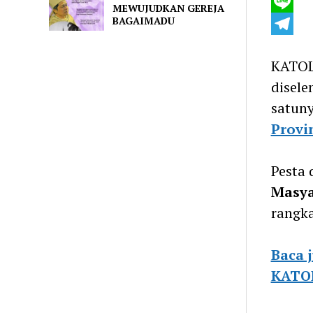
Twitter
MEWUJUDKAN GEREJA
BAGAIMADU
Line
Telegra
KATOL
disele
satuny
Provi
Pesta 
Masya
rangka
Baca 
KATOL