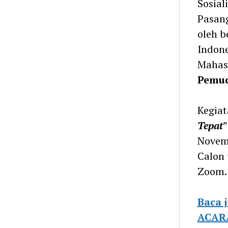
Sosial
Pasang
oleh b
Indone
Mahasi
Pemud
Kegia
Tepat
”
Novem
Calon 
Zoom.
Baca 
ACAR