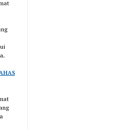
umat
ung
ui
a.
BAHAS
umat
yang
sa