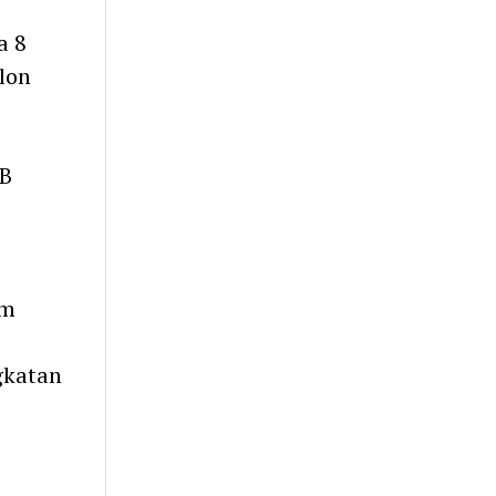
a 8
lon
IB
am
gkatan