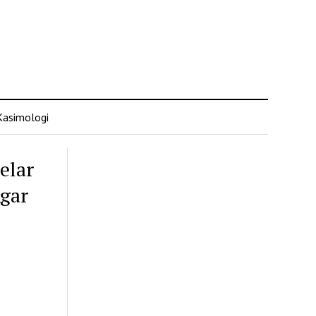
Kasimologi
elar
Agar