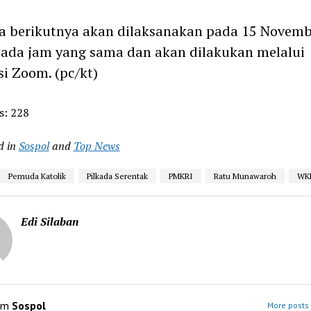
a berikutnya akan dilaksanakan pada 15 Novemb
ada jam yang sama dan akan dilakukan melalui
si Zoom. (pc/kt)
s:
228
d in
Sospol
and
Top News
Pemuda Katolik
Pilkada Serentak
PMKRI
Ratu Munawaroh
WK
Edi Silaban
om
Sospol
More posts 