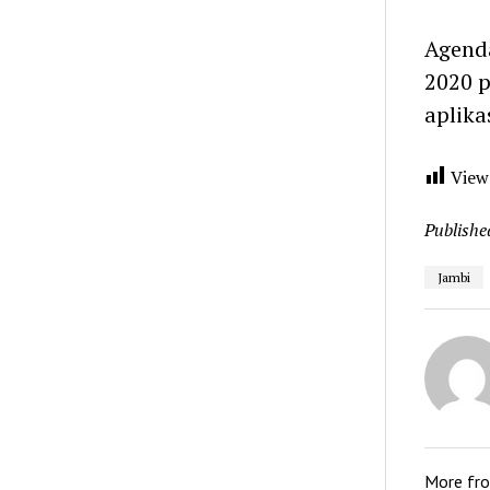
Agend
2020 p
aplika
View
Publishe
Jambi
More fr