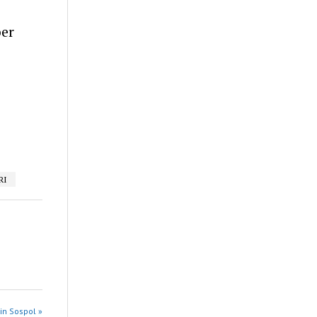
er
RI
in Sospol »