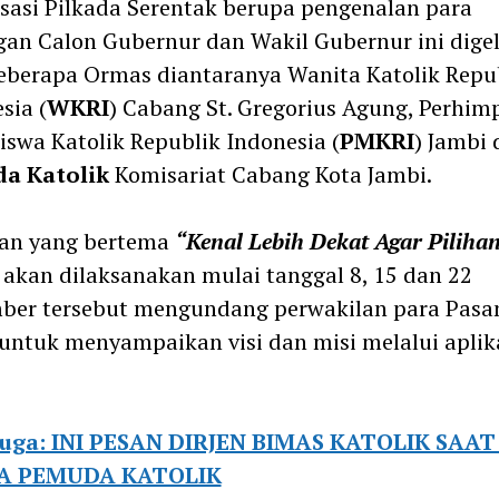
isasi Pilkada Serentak berupa pengenalan para
an Calon Gubernur dan Wakil Gubernur ini digel
eberapa Ormas diantaranya Wanita Katolik Repu
sia (
WKRI
) Cabang St. Gregorius Agung, Perhi
swa Katolik Republik Indonesia (
PMKRI
) Jambi 
a Katolik
Komisariat Cabang Kota Jambi.
tan yang bertema
“Kenal Lebih Dekat Agar Piliha
 akan dilaksanakan mulai tanggal 8, 15 dan 22
ber tersebut mengundang perwakilan para Pasa
untuk menyampaikan visi dan misi melalui aplik
juga: INI PESAN DIRJEN BIMAS KATOLIK SAA
A PEMUDA KATOLIK