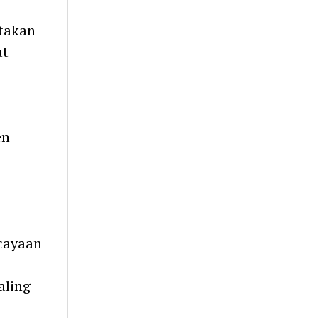
takan
at
en
rcayaan
aling