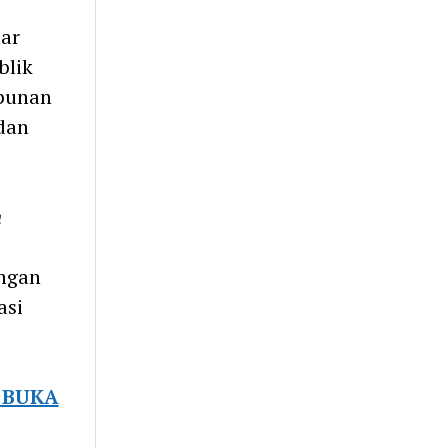
ar
blik
mpunan
dan
n
ngan
asi
T BUKA