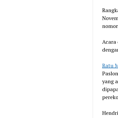
Rangka
Novem
nomor
Acara 
denga
Ratu 
Paslon
yang a
dipapa
perek
Hendri