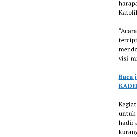
harapa
Katoli
“Acara
terci
mendor
visi-m
Baca 
KADER
Kegiat
untuk 
hadir 
kurang