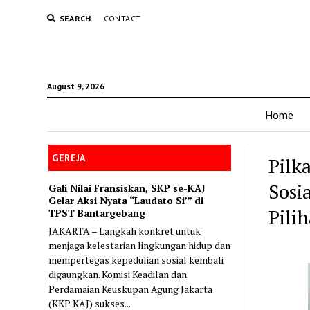
SEARCH
CONTACT
August 9, 2026
Home
GEREJA
Pilk
Sosi
Gali Nilai Fransiskan, SKP se-KAJ
Gelar Aksi Nyata “Laudato Si’” di
Pili
TPST Bantargebang
JAKARTA – Langkah konkret untuk
menjaga kelestarian lingkungan hidup dan
mempertegas kepedulian sosial kembali
digaungkan. Komisi Keadilan dan
Perdamaian Keuskupan Agung Jakarta
(KKP KAJ) sukses...