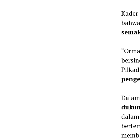
Kader 
bahwa 
semak
“Ormas
bersi
Pilkad
penge
Dalam
duku
dalam
bertem
membe