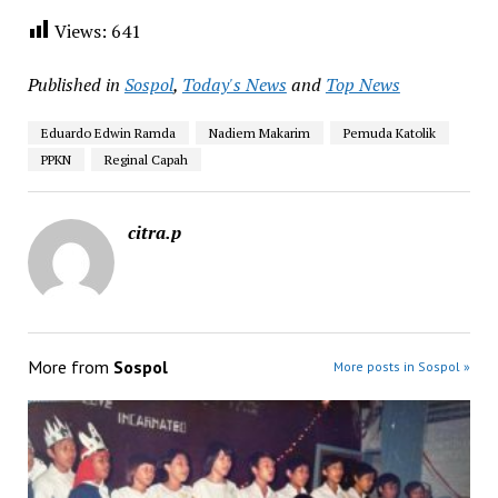
Views:
641
Published in
Sospol
,
Today's News
and
Top News
Eduardo Edwin Ramda
Nadiem Makarim
Pemuda Katolik
PPKN
Reginal Capah
citra.p
More from
Sospol
More posts in Sospol »