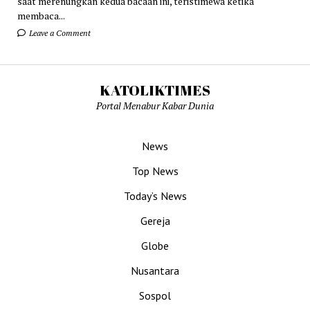
saat merenungkan kedua bacaan ini, teristimewa ketika
membaca...
Leave a Comment
KATOLIKTIMES
Portal Menabur Kabar Dunia
News
Top News
Today’s News
Gereja
Globe
Nusantara
Sospol