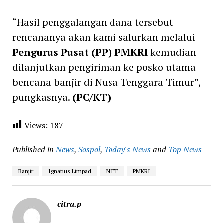
“Hasil penggalangan dana tersebut
rencananya akan kami salurkan melalui
Pengurus Pusat (PP) PMKRI
kemudian
dilanjutkan pengiriman ke posko utama
bencana banjir di Nusa Tenggara Timur”,
pungkasnya.
(PC/KT)
Views:
187
Published in
News
,
Sospol
,
Today's News
and
Top News
Banjir
Ignatius Limpad
NTT
PMKRI
citra.p