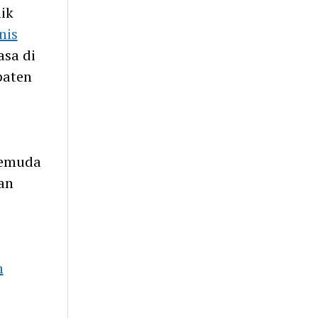
ik
nis
sa di
paten
pemuda
an
n