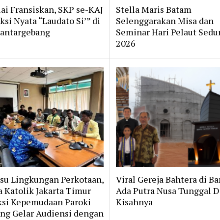
lai Fransiskan, SKP se-KAJ
Stella Maris Batam
ksi Nyata “Laudato Si’” di
Selenggarakan Misa dan
antargebang
Seminar Hari Pelaut Sedu
2026
Isu Lingkungan Perkotaan,
Viral Gereja Bahtera di B
 Katolik Jakarta Timur
Ada Putra Nusa Tunggal D
ksi Kepemudaan Paroki
Kisahnya
ung Gelar Audiensi dengan