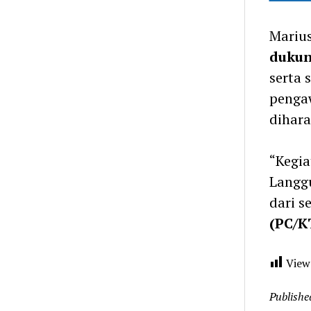
Mariu
duku
serta 
pengaw
dihar
“Kegia
Langgu
dari s
(PC/K
View
Publishe