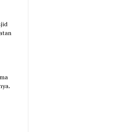
jid
atan
ama
nya.