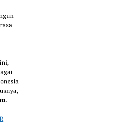
angun
rasa
ni,
bagai
onesia
usnya,
u.
R