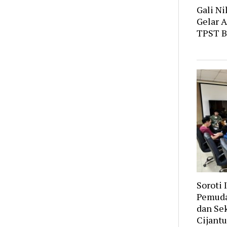
Gali Ni
Gelar A
TPST B
Soroti 
Pemuda
dan Se
Cijant