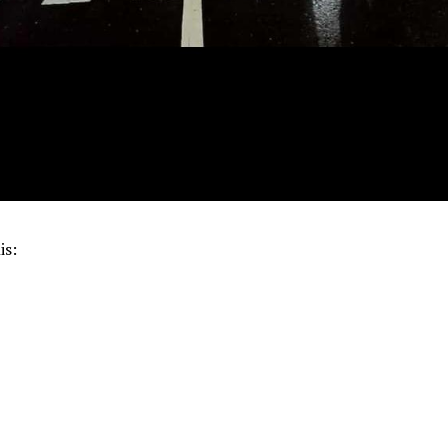
is:
k
pp
m