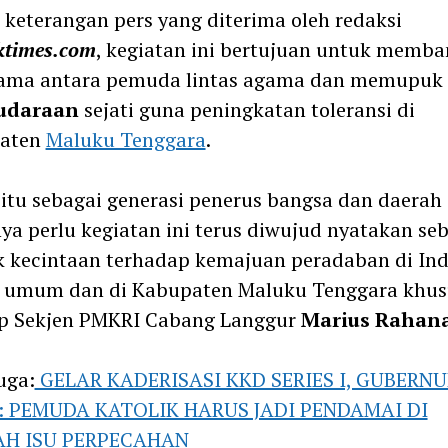
keterangan pers yang diterima oleh redaksi
ktimes.com
, kegiatan ini bertujuan untuk memb
sama antara pemuda lintas agama dan memupuk 
udaraan
sejati guna peningkatan toleransi di
aten
Maluku Tenggara
.
 itu sebagai generasi penerus bangsa dan daerah i
ya perlu kegiatan ini terus diwujud nyatakan se
 kecintaan terhadap kemajuan peradaban di Ind
a umum dan di Kabupaten Maluku Tenggara khus
p Sekjen PMKRI Cabang Langgur
Marius Rahana
uga:
GELAR KADERISASI KKD SERIES I, GUBERNU
: PEMUDA KATOLIK HARUS JADI PENDAMAI DI
H ISU PERPECAHAN