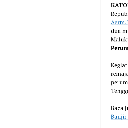
KATO
Repub
Aerts.
dua ma
Maluk
Perum
Kegia
remaj
perumn
Tengg
Baca J
Banjir