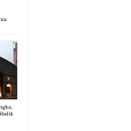
nia
angka,
ibalik