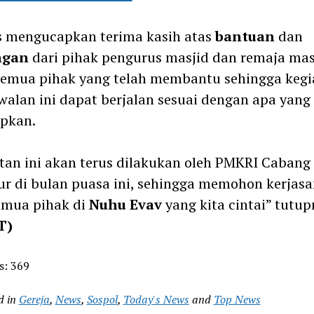
s mengucapkan terima kasih atas
bantuan
dan
ngan
dari pihak pengurus masjid dan remaja mas
semua pihak yang telah membantu sehingga kegi
alan ini dapat berjalan sesuai dengan apa yang
apkan.
tan ini akan terus dilakukan oleh PMKRI Cabang
r di bulan puasa ini, sehingga memohon kerjas
emua pihak di
Nuhu Evav
yang kita cintai” tutup
T)
s:
369
d in
Gereja
,
News
,
Sospol
,
Today's News
and
Top News