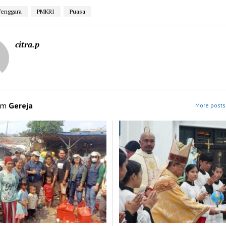
Tenggara
PMKRI
Puasa
citra.p
om
Gereja
More posts 