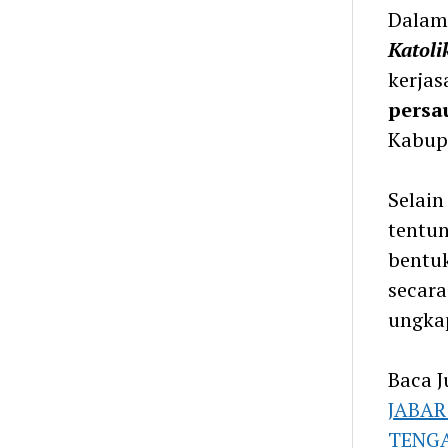
Dalam 
Katoli
kerja
persa
Kabup
Selain
tentun
bentuk
secar
ungka
Baca J
JABAR
TENGA