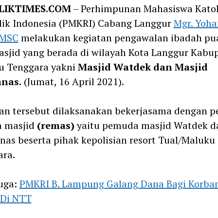
LIKTIMES.COM
– Perhimpunan Mahasiswa Katol
lik Indonesia (PMKRI) Cabang Langgur
Mgr. Yoha
 MSC
melakukan kegiatan pengawalan ibadah pua
sjid yang berada di wilayah Kota Langgur Kabu
u Tenggara yakni
Masjid Watdek dan Masjid
nas.
(Jumat, 16 April 2021).
tan tersebut dilaksanakan bekerjasama dengan 
a masjid
(remas)
yaitu pemuda masjid Watdek d
as beserta pihak kepolisian resort Tual/Maluku
ara.
uga:
PMKRI B. Lampung Galang Dana Bagi Korba
 Di NTT